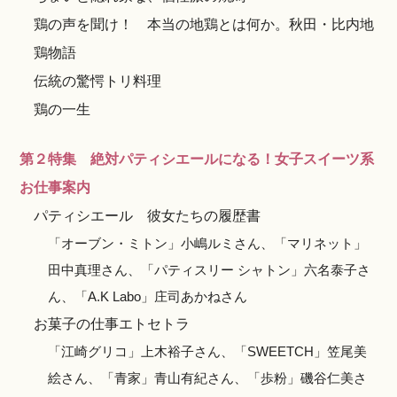
鶏の声を聞け！ 本当の地鶏とは何か。秋田・比内地
鶏物語
伝統の驚愕トリ料理
鶏の一生
第２特集 絶対パティシエールになる！女子スイーツ系
お仕事案内
パティシエール 彼女たちの履歴書
「オーブン・ミトン」小嶋ルミさん、「マリネット」
田中真理さん、「パティスリー シャトン」六名泰子さ
ん、「A.K Labo」庄司あかねさん
お菓子の仕事エトセトラ
「江崎グリコ」上木裕子さん、「SWEETCH」笠尾美
絵さん、「青家」青山有紀さん、「歩粉」磯谷仁美さ