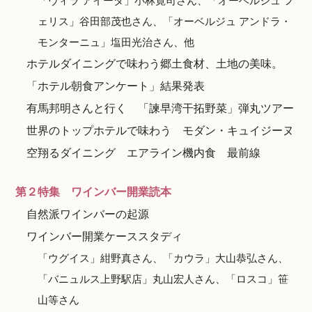
「ヴィラ アイーダ」小林寛司さん、「オーベルジュ フ
ェリス」谷田部茂也さん、「オーベルジュ アンドラ・
モンターニュ」塩田光治さん、他
ホテルダイニングで味わう郷土食材、土地の美味。
「ホテル朝食アンケート」結果発表
有馬邦明さんと行く 「諫早湾干拓野菜」弾丸ツアー
世界のトップホテルで味わう モダン・キュイジーヌ
空翔るダイニング エアライン機内食 最前線
第２特集 ワインバー開業読本
自然派ワインバーの起源
ワインバー開業ケーススタディ
「ウグイス」紺野真さん、「カウラ」大山恭弘さん、
「バニュルス上野駅店」丸山宏人さん、「ロスコ」笹
山等さん