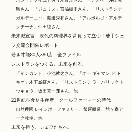
ボン・アクイユ」佐々木直歩さん、「アガペ」沖山克
昭さん、「ジュリス」宮脇樹里さん、「リストランテ
ガルデーニャ」渡邊秀和さん、「アルボルゴ・アルテ
クチーナ」仲田睦さん
未来派宣言 次代の料理界を背負って立つ！若手シェ
フ交流会開催レポート
若き才能80人×80店 全ファイル
レストランをつくる、未来を創る。
「インカント」小池教之さん、「オー ギャマン ド ト
キオ」木下威征さん、「リストランテ ラ・バリック ト
ウキョウ」坂田真一郎さん、他
21世紀型食材生産者 クールファーマーの時代
自然農園 レインボーファミリー、飯尾醸造、館ヶ森ア
ーク牧場、他
未来を担う、シェフたちへ。