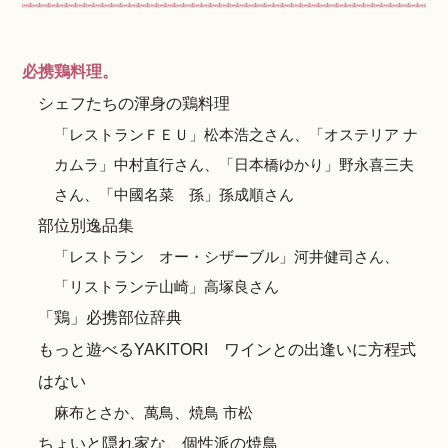
必携鶏料理。
シェフたちの渾身の鶏料理
「レストランＦＥＵ」松本浩之さん、「オステリア ナ
カムラ」中村直行さん、「日本橋ゆかり」野永喜三夫
さん、「中國名菜 孫」孫成順さん
部位別逸品集
「レストラン オー・シザーブル」河井健司さん、
「リストランテ山崎」高塚良さん
「鶏」必携部位辞典
もっと遊べるYAKITORI ワインとの出逢いに方程式
はない
麻布とさか、萬鳥、焼鳥 市松
ちょいと隠れ家な、個性派の焼鳥