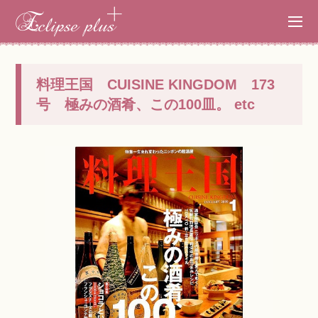
料理王国 CUISINE KINGDOM 173
号 極みの酒肴、この100皿。 etc