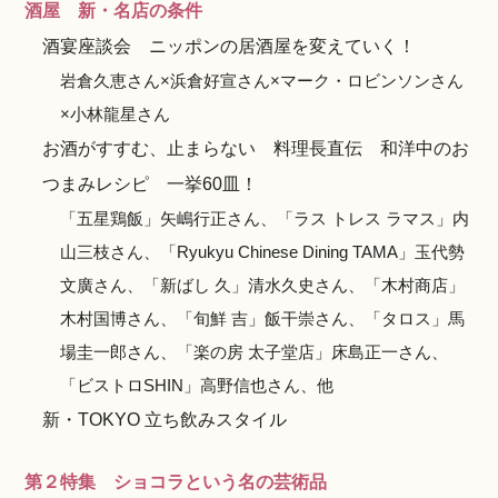
酒屋 新・名店の条件
酒宴座談会 ニッポンの居酒屋を変えていく！
岩倉久恵さん×浜倉好宣さん×マーク・ロビンソンさん
×小林龍星さん
お酒がすすむ、止まらない 料理長直伝 和洋中のお
つまみレシピ 一挙60皿！
「五星鶏飯」矢嶋行正さん、「ラス トレス ラマス」内
山三枝さん、「Ryukyu Chinese Dining TAMA」玉代勢
文廣さん、「新ばし 久」清水久史さん、「木村商店」
木村国博さん、「旬鮮 吉」飯干崇さん、「タロス」馬
場圭一郎さん、「楽の房 太子堂店」床島正一さん、
「ビストロSHIN」高野信也さん、他
新・TOKYO 立ち飲みスタイル
第２特集 ショコラという名の芸術品