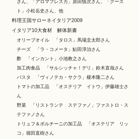
さん、「アロマフレスカ」原田慎次さん、「グース
ト」小松岳史さん、他
料理王国サローネイタリア2009
イタリア10大食材 解体新書
オリーブオイル 「タロス」馬場圭太郎さん
チーズ 「ラ・コメータ」鮎田淳治さん
酢 「インカント」小池教之さん
加工肉食品 「サルシッチャ！デリ」鈴木直哉さん
パスタ 「ヴィノテカ・サクラ」榎本隆二さん
トマトの加工品 「オステリア イトウ」伊藤雄士さ
ん
野菜 「リストランテ ステファノ」ファストロ・ス
テファノさん
トリュフ＆ポルチーニの加工品 「オステリア リッ
コ」堀田直樹さん