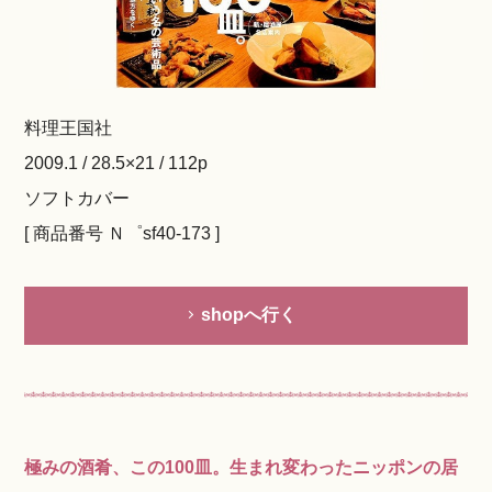
料理王国社
2009.1 / 28.5×21 / 112p
ソフトカバー
[ 商品番号 Ｎ゜sf40-173 ]
shopへ行く
極みの酒肴、この100皿。生まれ変わったニッポンの居