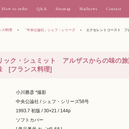
How to order
Q&A
Sitemap
Mailnews
Contact
ンス料理
「中央公論社」シェフ・シリーズ
エクセレントコースト フ
リック・シュミット アルザスからの味の旅
 [フランス料理]
小川勝彦 *撮影
中央公論社 / シェフ・シリーズ58号
1993.7 初版 / 30×21 / 144p
ソフトカバー