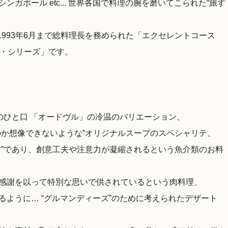
ガポール etc... 世界各国で料理の腕を磨いてこられた“旅す
ら1993年6月まで総料理長を務められた「エクセレントコース
フ・シリーズ」です。
のひと口 「オードヴル」の冷温のバリエーション、
のか想像できないような”オリジナルスープのスペシャリテ、
材”であり、創意工夫や注意力が凝縮されるという魚介類のお料
感謝を以って特別な思いで供されているという肉料理、
ように… “グルマンディーズ”のために考えられたデザート