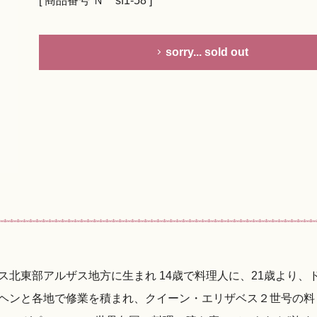
[ 商品番号 Ｎ゜sf1-58 ]
sorry... sold out
北東部アルザス地方に生まれ 14歳で料理人に、21歳より、
ヘンと各地で修業を積まれ、クイーン・エリザベス２世号の料