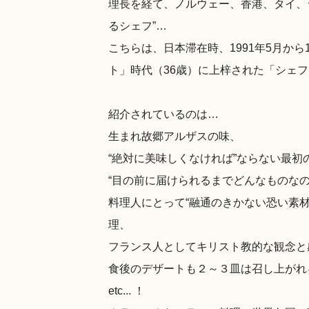
理長を経て、ノルウェー、香港、タイ、シン
るシェフ”…
こちらは、日本滞在時、1991年5月か
ト」時代（36歳）に上梓された「シェ
紹介されているのは…
生まれ故郷アルザスの味、
“絶対に美味しくなければ”ならない最初
“目の前に届けられるまでどんなものな
料理人にとって“融通のきかない恐い素
理、
フランス人としてキリスト教的な観念と
食後のデザートも２～３皿は召し上がれる
etc... ！