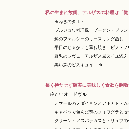
私の生まれ故郷、アルザスの料理は「働
玉ねぎのタルト
ブルジョワ料理風 ブーダン・ブラン
鱒のファルシーのリースリング蒸し
平目のじゃがいも重ね焼き ピノ・ノ
野兎のシヴェ アルザス風ヌイユ添え
黒い森のビスキュイ etc...
長く待たせず確実に美味しく食欲を刺激
冷たいオードヴル
オマールのメダイヨンとアボカド・ム
キャベツで包んだ鴨のフォワグラとセ
グリーン・アスパラガスとトリュフの