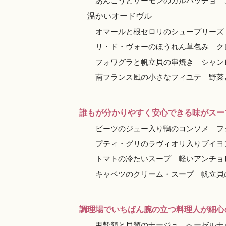
あんこうとサーモンのカルパッチョ ごま風
温かいオードヴル
オマールと根セロリのシュープリーズ
リ・ド・ヴォーのほうれん草包み ク
フォワグラと帆立貝の串焼き シャン
南フランス風の小さなフィユテ 野菜と香
誰もが分かりやすく安心できる味がスー
ビーツのジュー入り鴨のコンソメ フ
プティ・グリのラヴィオリ入りブイヨ
トマトの冷たいスープ 軽いアンチョ
キャベツのクリーム・スープ 帆立貝
調理場でいちばん腕の立つ料理人が細心
甲殻類と貝類のナージュ ヘーゼルナ