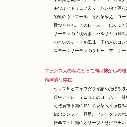
モワルとトリュフ入り パン粉で覆っ
的鯛のヴァプール 青梗菜添え ロー
骨つきあんこうのロースト にんにく
サーモンの片側焼き バルサミコ酢風
かれいのシードル風味 玉ねぎのコン
スモークサーモンのラザーニア ターメ
フランス人の私にとって肉は神からの贈
精神的な存在
セップ茸とフォワグラを詰めたほろほ
仔牛フィレ・ミニョンのロースト 甘
えぞ鹿鞍下肉の野生の香草入り塩包み
鴨のコンフィ、豚足、フォワグラのポ
仔羊フィレ肉のオリーブのせグラチネ