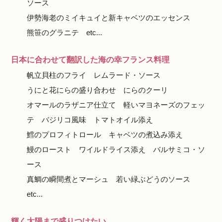
ソース
伊勢海老のミイキュイと新キャベツのエッセンス
熊笹のグラニテ etc...
日本に合わせて翻訳した海の幸フランス料理
帆立貝柱のフライ レムラード・ソース
うにと花にらの盛り合わせ にらのクーリ
オマールのラザニア仕立て 軽いマヨネーズのフェッ
テ バジリコ風味 トマトオイル添え
鱈のプロフィトロール キャベツの煮込み添え
鰻のロースト ワイルドライス添え バルサミコ・ソ
ース
真鯛の瞬間煮とマーシュ 若い緑ぶどうのソース
etc...
輝く太陽まで盛りつけたい