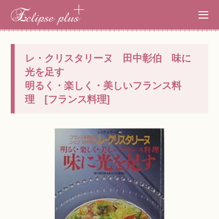
レ・クリスタリーヌ 田中彰伯 味に
光を足す
明るく・楽しく・美しいフランス料
理 [フランス料理]