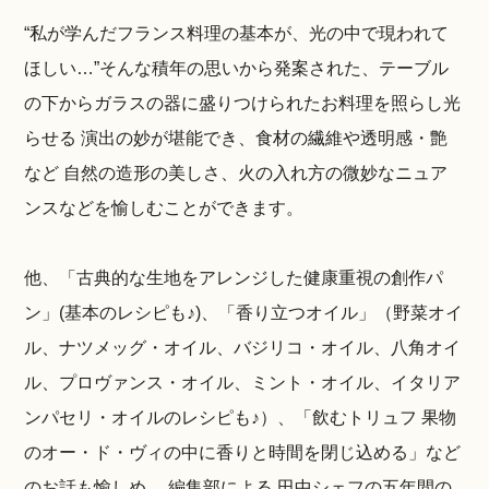
“私が学んだフランス料理の基本が、光の中で現われて
ほしい…”そんな積年の思いから発案された、テーブル
の下からガラスの器に盛りつけられたお料理を照らし光
らせる 演出の妙が堪能でき、食材の繊維や透明感・艶
など 自然の造形の美しさ、火の入れ方の微妙なニュア
ンスなどを愉しむことができます。
他、「古典的な生地をアレンジした健康重視の創作パ
ン」(基本のレシピも♪)、「香り立つオイル」（野菜オイ
ル、ナツメッグ・オイル、バジリコ・オイル、八角オイ
ル、プロヴァンス・オイル、ミント・オイル、イタリア
ンパセリ・オイルのレシピも♪）、「飲むトリュフ 果物
のオー・ド・ヴィの中に香りと時間を閉じ込める」など
のお話も愉しめ、 編集部による 田中シェフの五年間の