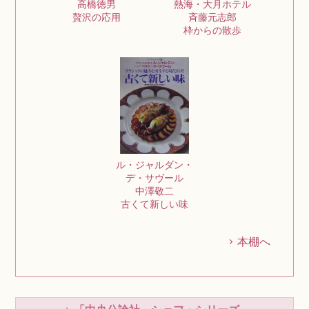
熱海・大月ホテル
高橋徳男
斉藤元志郎
贅沢の応用
枠からの散歩
ル・ジャルダン・
デ・サヴール
中澤敬二
古くて新しい味
本棚へ