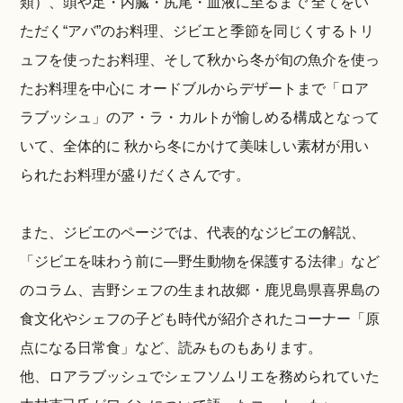
類）、頭や足・内臓・尻尾・血液に至るまで 全てをい
ただく“アバ”のお料理、ジビエと季節を同じくするトリ
ュフを使ったお料理、そして秋から冬が旬の魚介を使っ
たお料理を中心に オードブルからデザートまで「ロア
ラブッシュ」のア・ラ・カルトが愉しめる構成となって
いて、全体的に 秋から冬にかけて美味しい素材が用い
られたお料理が盛りだくさんです。
また、ジビエのページでは、代表的なジビエの解説、
「ジビエを味わう前に―野生動物を保護する法律」など
のコラム、吉野シェフの生まれ故郷・鹿児島県喜界島の
食文化やシェフの子ども時代が紹介されたコーナー「原
点になる日常食」など、読みものもあります。
他、ロアラブッシュでシェフソムリエを務められていた