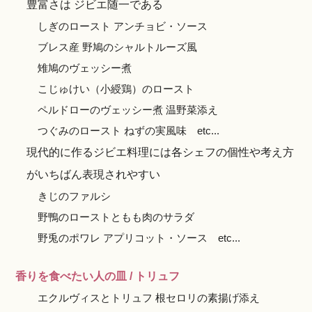
豊富さは ジビエ随一である
しぎのロースト アンチョビ・ソース
ブレス産 野鳩のシャルトルーズ風
雉鳩のヴェッシー煮
こじゅけい（小綬鶏）のロースト
ペルドローのヴェッシー煮 温野菜添え
つぐみのロースト ねずの実風味 etc...
現代的に作るジビエ料理には各シェフの個性や考え方
がいちばん表現されやすい
きじのファルシ
野鴨のローストともも肉のサラダ
野兎のポワレ アプリコット・ソース etc...
香りを食べたい人の皿 / トリュフ
エクルヴィスとトリュフ 根セロリの素揚げ添え