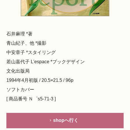
石井麻理 *著
青山紀子、他 *撮影
中安章子 *スタイリング
若山嘉代子 L'espace *ブックデザイン
文化出版局
1994年4月初版 / 20.5×21.5 / 96p
ソフトカバー
[ 商品番号 Ｎ゜s5-71-3 ]
shopへ行く