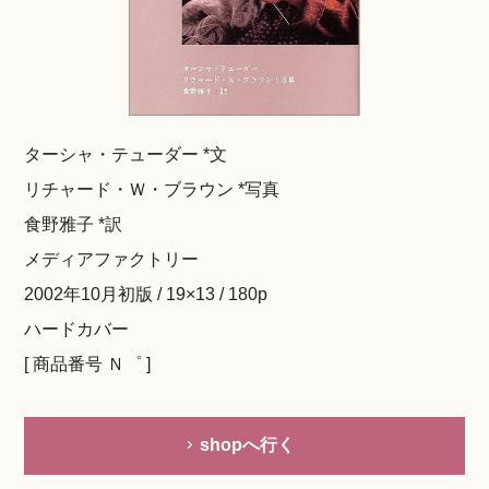
ターシャ・テューダー *文
リチャード・Ｗ・ブラウン *写真
食野雅子 *訳
メディアファクトリー
2002年10月初版 / 19×13 / 180p
ハードカバー
[ 商品番号 Ｎ゜ ]
shopへ行く