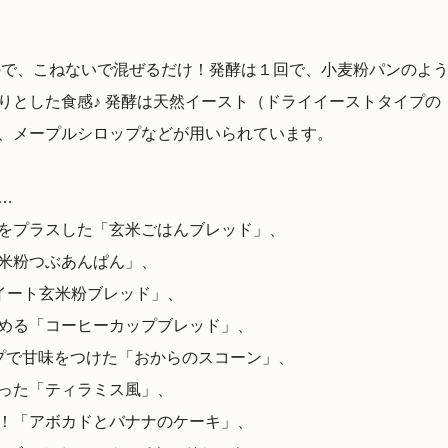
ので、こねないで混ぜるだけ！発酵は１回で、小麦粉パンのよ
りとした食感♪ 発酵は天然イースト（ドライイーストタイプの
、メープルシロップなどが用いられています。
…
をプラスした「玄米ごはんブレッド」、
米粉つぶあんぱん」、
イート玄米粉ブレッド」、
める「コーヒーカップブレッド」、
ップで甘味をつけた「おからのスコーン」、
った「ティラミス風」、
！「アボカドとバナナのケーキ」、