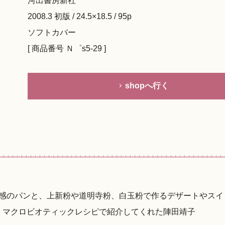
河出書房新社
2008.3 初版 / 24.5×18.5 / 95p
ソフトカバー
[ 商品番号 Ｎ゜s5-29 ]
shopへ行く
感のパンと、上新粉や道明寺粉、白玉粉で作るデザートやスイ
い マクロビオティックレシピで紹介してくれた陣田靖子