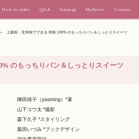
How to order
Q&A
Sitemap
Mailnews
Contact
上新粉・玄米粉でできる 米粉 100% のもっちりパン＆しっとりスイーツ
00% のもっちりパン＆しっとりスイーツ
陣田靖子（yasming）*著
山下コウ太 *撮影
森下久子 *スタイリング
葉田いづみ *ブックデザイン