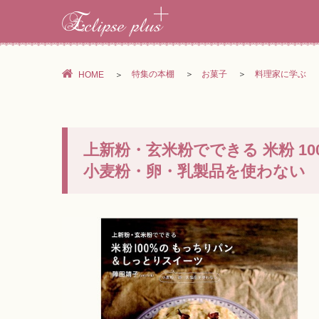
特集の本棚
お菓子
料理家に学ぶ
HOME
上新粉・玄米粉でできる 米粉 1
小麦粉・卵・乳製品を使わない