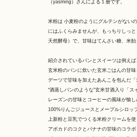
（yasming）さんによる１册です。
米粉は 小麦粉のようにグルテンがない
にはふくらみませんが、もっちりしっと
天然酵母）で、甘味はてんさい糖、米飴
紹介されているパンとスイーツは例えば
玄米粉のパンに炊いた玄米ごはんの甘味
デーツで甘味を加えたあんこを包んだ「
“酒蒸しパンのような”玄米甘酒入り「ス
レーズンの甘味とコーヒーの風味が愉し
100%りんごジュースとメープルシロ
上新粉と豆乳でつくる米粉クリームを使
アボカドのコクとバナナの甘味のコラボ