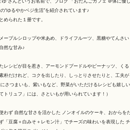
まゆ”さんというお名前で、ブログ 「おだんごカフェ ＠体に優
の“ゆるやかベジ生活”を紹介されています♪
とめられた１册です。
メープルシロップや米あめ、ドライフルーツ、黒糖やてんさい
自然な甘み♪
たレシピが目を惹き、アーモンドプードルやピーナッツ、くる
素朴だけれど、コクを出したり、しっとりさせたりと、工夫が
ゃにさつまいも、紫いもなど、野菜がいただけるレシピも嬉し
ってトリュフ」には、さといもが用いられています！）
使わず 自然な甘さを活かした ノンオイルのケーキ、おからを
ず「豆腐＋白みそ＋レモン汁」でチーズの味わいを表現した 