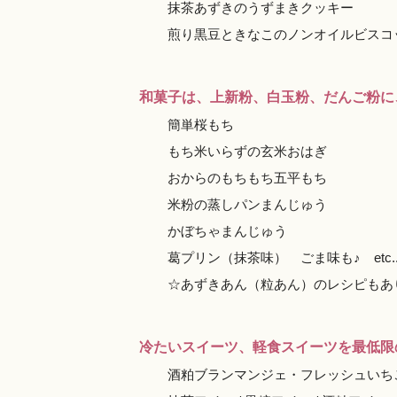
抹茶あずきのうずまきクッキー
煎り黒豆ときなこのノンオイルビスコッティ
和菓子は、上新粉、白玉粉、だんご粉に
簡単桜もち
もち米いらずの玄米おはぎ
おからのもちもち五平もち
米粉の蒸しパンまんじゅう
かぼちゃまんじゅう
葛プリン（抹茶味） ごま味も♪ etc..
☆あずきあん（粒あん）のレシピもあ
冷たいスイーツ、軽食スイーツを最低限
酒粕ブランマンジェ・フレッシュいち