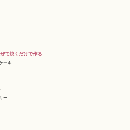
混ぜて焼くだけで作る
ケーキ
）
キー