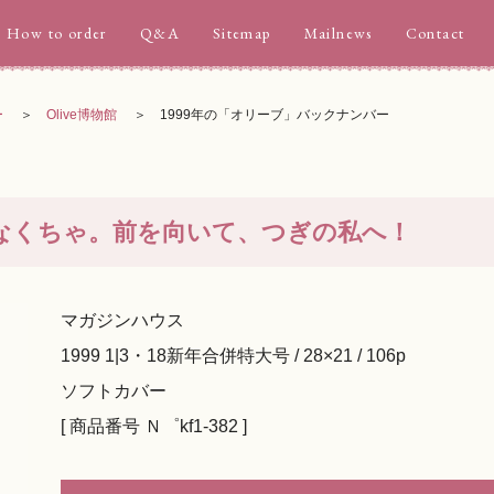
How to order
Q&A
Sitemap
Mailnews
Contact
ー
Olive博物館
1999年の「オリーブ」バックナンバー
変わらなくちゃ。前を向いて、つぎの私へ！
マガジンハウス
1999 1|3・18新年合併特大号 / 28×21 / 106p
ソフトカバー
[ 商品番号 Ｎ゜kf1-382 ]