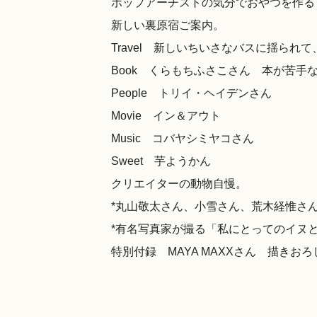
ポップアーチストの気分でおやつを作
新しい裏原宿ご案内。
Travel 新しいちいさなバスに揺ら
Book くらもちふさこさん 本が苦手
People トリイ・ヘイデンさん
Movie イン＆アウト
Music コバヤシミヤコさん
Sweet 芋ようかん
クリエイターの動物自慢。
*丸山敬太さん、小雪さん、荒木経惟さ
*有名写真家が撮る「私にとってのイヌ
特別付録 MAYA MAXXさん 描きお