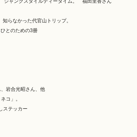
る ジャンクスタイルティータイム。 福田里香さん
れて、知らなかった代官山トリップ。
なひとのための3册
ん、岩合光昭さん、他
とネコ」。
ろしステッカー