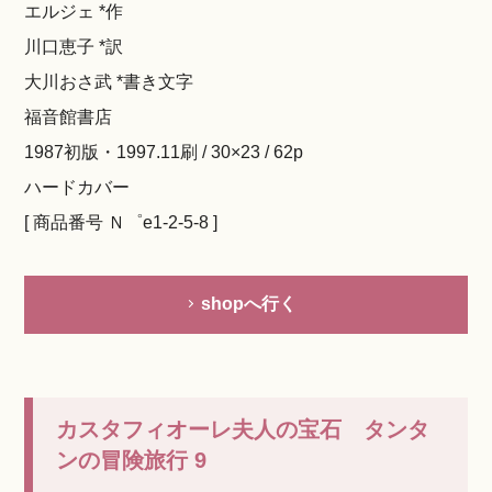
エルジェ *作
川口恵子 *訳
大川おさ武 *書き文字
福音館書店
1987初版・1997.11刷 / 30×23 / 62p
ハードカバー
[ 商品番号 Ｎ゜e1-2-5-8 ]
shopへ行く
カスタフィオーレ夫人の宝石 タンタ
ンの冒険旅行 9