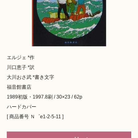
エルジェ *作
川口恵子 *訳
大川おさ武 *書き文字
福音館書店
1989初版・1997.8刷 / 30×23 / 62p
ハードカバー
[ 商品番号 Ｎ゜e1-2-5-11 ]