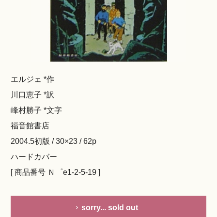
エルジェ *作
川口恵子 *訳
峰村勝子 *文字
福音館書店
2004.5初版 / 30×23 / 62p
ハードカバー
[ 商品番号 Ｎ゜e1-2-5-19 ]
sorry... sold out