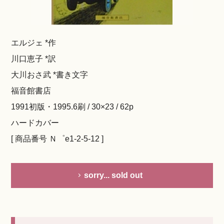
エルジェ *作
川口恵子 *訳
大川おさ武 *書き文字
福音館書店
1991初版・1995.6刷 / 30×23 / 62p
ハードカバー
[ 商品番号 Ｎ゜e1-2-5-12 ]
sorry... sold out