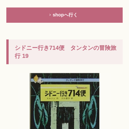
shopへ行く
シドニー行き714便 タンタンの冒険旅
行 19