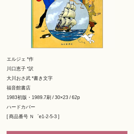
エルジェ *作
川口恵子 *訳
大川おさ武 *書き文字
福音館書店
1983初版・1989.7刷 / 30×23 / 62p
ハードカバー
[ 商品番号 Ｎ゜e1-2-5-3 ]