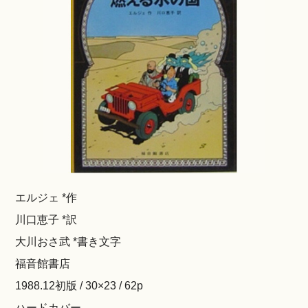
エルジェ *作
川口恵子 *訳
大川おさ武 *書き文字
福音館書店
1988.12初版 / 30×23 / 62p
ハードカバー