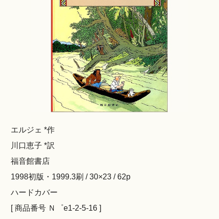
エルジェ *作
川口恵子 *訳
福音館書店
1998初版・1999.3刷 / 30×23 / 62p
ハードカバー
[ 商品番号 Ｎ゜e1-2-5-16 ]