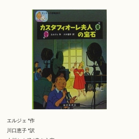
エルジェ *作
川口恵子 *訳