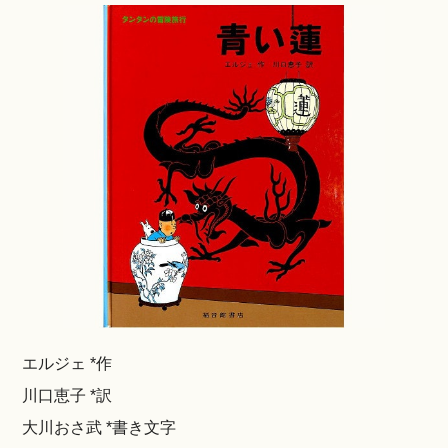
エルジェ *作
川口恵子 *訳
大川おさ武 *書き文字