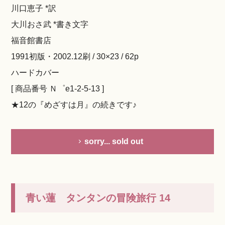
川口恵子 *訳
大川おさ武 *書き文字
福音館書店
1991初版・2002.12刷 / 30×23 / 62p
ハードカバー
[ 商品番号 Ｎ゜e1-2-5-13 ]
★12の『めざすは月』の続きです♪
sorry... sold out
青い蓮 タンタンの冒険旅行 14