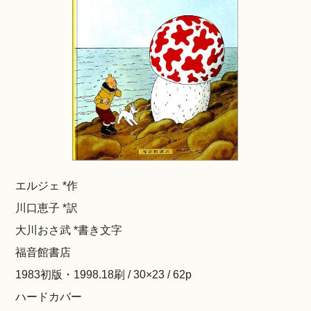
エルジェ *作
川口恵子 *訳
大川おさ武 *書き文字
福音館書店
1983初版・1998.18刷 / 30×23 / 62p
ハードカバー