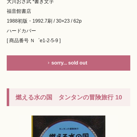
大川おさ武 *書き文字
福音館書店
1988初版・1992.7刷 / 30×23 / 62p
ハードカバー
[ 商品番号 Ｎ゜e1-2-5-9 ]
sorry... sold out
燃える水の国 タンタンの冒険旅行 10