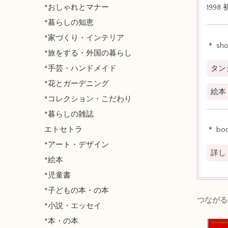
*おしゃれとマナー
1998
*暮らしの知恵
*家づくり・インテリア
＊ sh
*旅をする・外国の暮らし
*手芸・ハンドメイド
タン
*花とガーデニング
絵本
*コレクション・こだわり
*暮らしの雑誌
エトセトラ
＊ bo
*アート・デザイン
詳し
*絵本
*児童書
*子どもの本・の本
つながる
*小説・エッセイ
*本・の本