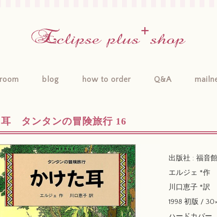
room
blog
how to order
Q&A
mailn
耳 タンタンの冒険旅行 16
出版社 : 福音
エルジェ *作
川口恵子 *訳
1998 初版 / 
ハードカバー