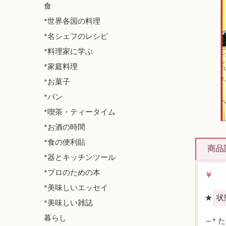
食
*世界各国の料理
*名シェフのレシピ
*料理家に学ぶ
*家庭料理
*お菓子
*パン
*喫茶・ティータイム
*お酒の時間
*食の便利貼
商品
*器とキッチンツール
*プロのための本
￥
*美味しいエッセイ
★
状
*美味しい雑誌
暮らし
～* 