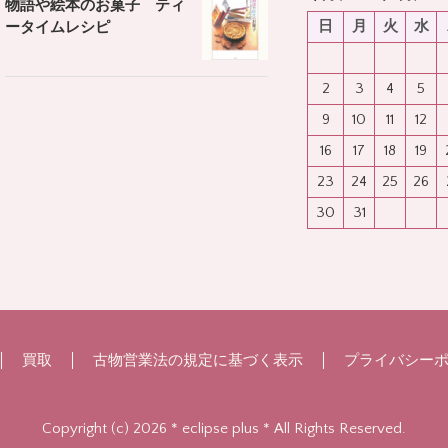
物語や絵本のお菓子 ティ
日
月
火
水
ータイムレシピ
2
3
4
5
9
10
11
12
16
17
18
19
23
24
25
26
30
31
買取
古物営業法の規定に基づく表示
プライバシー
Copyright (c) 2026 * eclipse plus * All Rights Reserved.