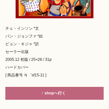
チェ・インソン *文
パン・ジョンファ *絵
ピョン・キジャ *訳
セーラー出版
2005.12 初版 / 25×26 / 31p
ハードカバー
[ 商品番号 Ｎ゜sf15-11 ]
shopへ行く