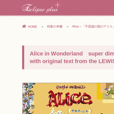
特集の本棚
Alice～「不思議の国のアリ
HOME
Alice in Wonderland super di
with original text from the LEW