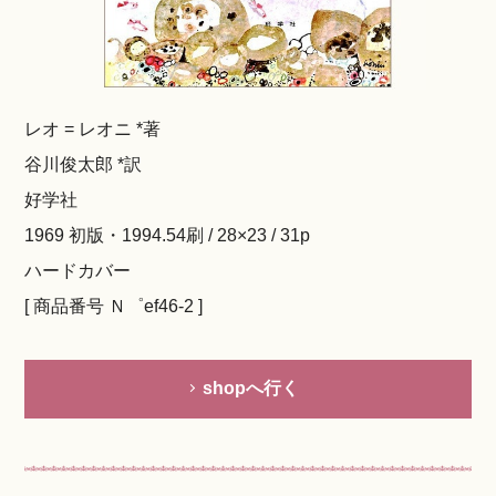
レオ = レオニ *著
谷川俊太郎 *訳
好学社
1969 初版・1994.54刷 / 28×23 / 31p
ハードカバー
[ 商品番号 Ｎ゜ef46-2 ]
shopへ行く