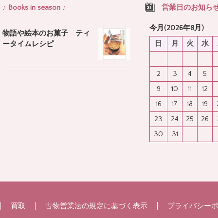
♪ Books in season ♪
営業日のお知ら
今月(2026年8月)
物語や絵本のお菓子 ティ
日
月
火
水
ータイムレシピ
2
3
4
5
9
10
11
12
16
17
18
19
23
24
25
26
30
31
買取
古物営業法の規定に基づく表示
プライバシー