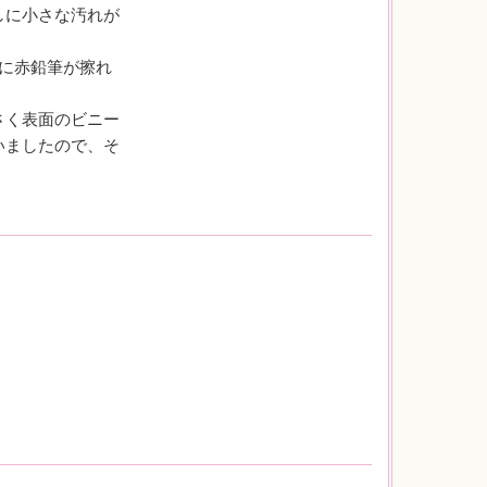
しに小さな汚れが
ジに赤鉛筆が擦れ
。
さく表面のビニー
いましたので、そ