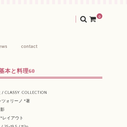
0
ews
contact
基本と料理60
 CLASSY. COLLECTION
ツォリーノ *著
撮影
丁*レイアウト
25×19.5 / 112p