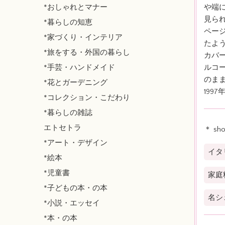
*おしゃれとマナー
や端
見ら
*暮らしの知恵
ペー
*家づくり・インテリア
たよ
*旅をする・外国の暮らし
カバ
*手芸・ハンドメイド
ルコ
のま
*花とガーデニング
1997
*コレクション・こだわり
*暮らしの雑誌
エトセトラ
＊ sh
*アート・デザイン
イタ
*絵本
*児童書
家庭
*子どもの本・の本
名シ
*小説・エッセイ
*本・の本