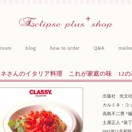
room
blog
how to order
Q&A
mailn
ネさんのイタリア料理 これが家庭の味 12の
出版社 : 光文社 /
カルミネ・コッ
高島不二男 *
土屋正人 *装
1997年12月初版 / 