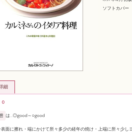
ソフトカバー
詳細
００
態
は…◎good～○good
ー表面に擦れ・端にかけて所々多少の経年の焼け・上端に所々少し