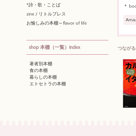
*詩・歌・ことば
＊ boo
zine / リトルプレス
Am
お愉しみの本棚～flavor of life
shop 本棚（一覧）index
つながる
著者別本棚
食の本棚
暮らしの本棚
エトセトラの本棚