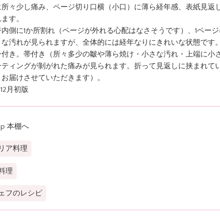
に所々少し痛み、ページ切り口横（小口）に薄ら経年感、表紙見返
れます。
ジ内側に1か所割れ（ページが外れる心配はなさそうです）、1ペー
うな汚れが見られますが、全体的には経年なりにきれいな状態です
ー付き。帯付き（所々多少の皺や薄ら焼け・小さな汚れ・上端に小
ーティングが剝がれた痛みが見られます。折って見返しに挟まれて
まお届けさせていただきます）。
年12月初版
op 本棚へ
リア料理
料理
ェフのレシピ