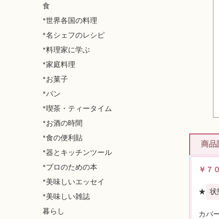
食
*世界各国の料理
*名シェフのレシピ
*料理家に学ぶ
*家庭料理
*お菓子
*パン
*喫茶・ティータイム
*お酒の時間
*食の便利貼
商品
*器とキッチンツール
*プロのための本
￥７
*美味しいエッセイ
★
状
*美味しい雑誌
暮らし
カバ