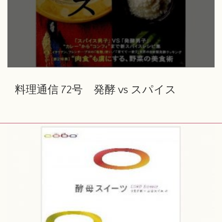
料理通信 72号 発酵 vs スパイス