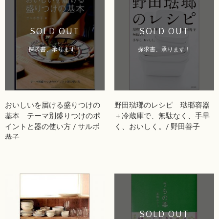
SOLD OUT
SOLD OUT
探求書、承ります！
探求書、承ります！
おいしいを届ける盛りつけの
野田琺瑯のレシピ 琺瑯容器
基本 テーマ別盛りつけのポ
＋冷蔵庫で、無駄なく、手早
イントと器の使い方 / サルボ
く、おいしく。/ 野田善子
恭子
SOLD OUT