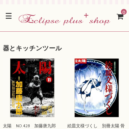
0
器とキッチンツール
太陽 NO.428 加藤唐九郎
絵皿文様づくし 別冊太陽 骨