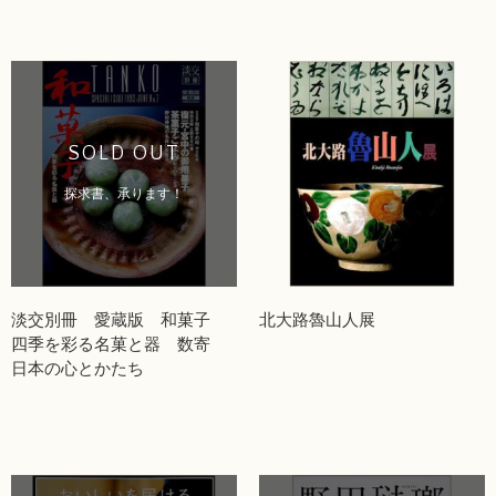
SOLD OUT
探求書、承ります！
淡交別冊 愛蔵版 和菓子
北大路魯山人展
四季を彩る名菓と器 数寄
日本の心とかたち