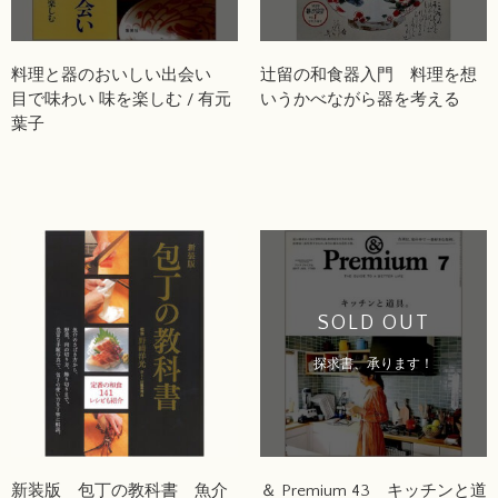
料理と器のおいしい出会い
辻留の和食器入門 料理を想
目で味わい 味を楽しむ / 有元
いうかべながら器を考える
葉子
SOLD OUT
探求書、承ります！
新装版 包丁の教科書 魚介
＆ Premium 43 キッチンと道