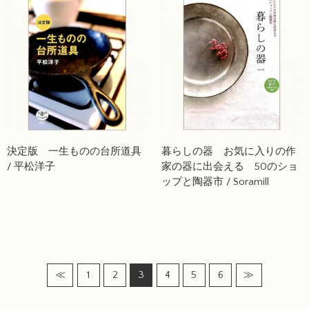
決定版 一生ものの台所道具
暮らしの器 お気に入りの作
/ 平松洋子
家の器に出会える 50のショ
ップと陶器市 / Soramill
≪
1
2
3
4
5
6
≫