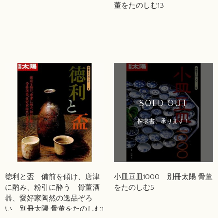
董をたのしむ13
SOLD OUT
探求書、承ります！
徳利と盃 備前を傾け、唐津
小皿豆皿1000 別冊太陽 骨董
に酌み、粉引に酔う 骨董酒
をたのしむ5
器、愛好家陶然の逸品ぞろ
い 別冊太陽 骨董をたのしむ1