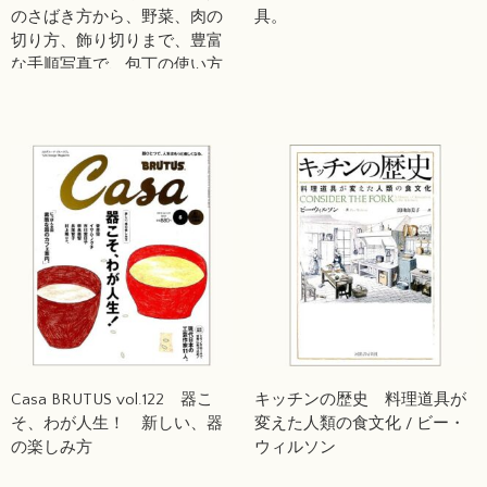
のさばき方から、野菜、肉の
具。
切り方、飾り切りまで、豊富
な手順写真で、包丁の使い方
を丁寧に解説。/ 「分とく
山」野﨑洋光
Casa BRUTUS vol.122 器こ
キッチンの歴史 料理道具が
そ、わが人生！ 新しい、器
変えた人類の食文化 / ビー・
の楽しみ方
ウィルソン