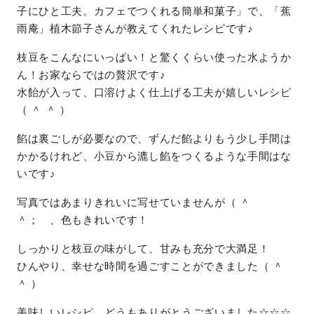
子にひと工夫。カフェでつくれる簡単和菓子」で、「蕉
雨庵」植木節子さんが教えてくれたレシピです♪
枝豆をこんなにいっぱい！と驚くくらい使った水ようか
ん！お家ならではの贅沢です♪
水飴が入って、口溶けよく仕上げる工夫が嬉しいレシピ
（ ＾ ＾ ）
餡は裏ごしが必要なので、ずんだ餡よりもう少し手間は
かかるけれど、小豆から漉し餡をつくるような手間はな
いです♪
写真ではあまりきれいに写せていませんが（ ＾
＾； 、色もきれいです！
しっかりと枝豆の味がして、甘みも充分で大満足！
ひんやり、幸せな時間を過ごすことができました（ ＾
＾ ）
美味しいレシピ、どうもありがとうございました☆☆☆