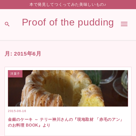
本で発見してつくってみた美味しいもの♪
Proof of the pudding
Men
月:
2015年6月
洋菓子
2015-06-16
金銀のケーキ ～ テリー神川さんの『現地取材 「赤毛のアン」
のお料理 BOOK』より