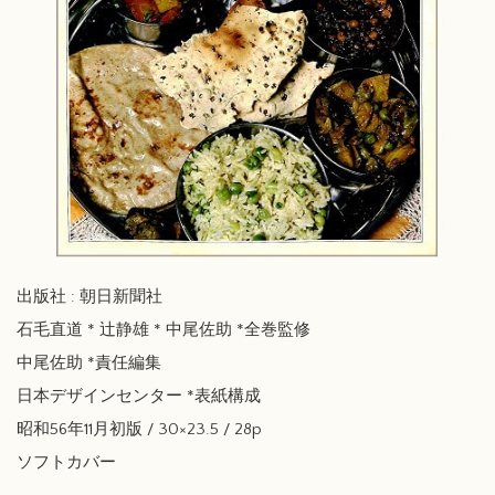
出版社 : 朝日新聞社
石毛直道 * 辻静雄 * 中尾佐助 *全巻監修
中尾佐助 *責任編集
日本デザインセンター *表紙構成
昭和56年11月初版 / 30×23.5 / 28p
ソフトカバー