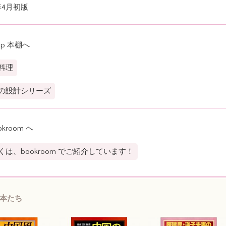
0年4月初版
op 本棚へ
料理
の設計シリーズ
okroom へ
くは、bookroom でご紹介しています！
本たち