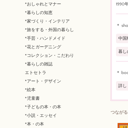
*おしゃれとマナー
199
*暮らしの知恵
*家づくり・インテリア
＊ sh
*旅をする・外国の暮らし
*手芸・ハンドメイド
中国
*花とガーデニング
暮し
*コレクション・こだわり
*暮らしの雑誌
エトセトラ
＊ bo
*アート・デザイン
詳し
*絵本
*児童書
*子どもの本・の本
つながる
*小説・エッセイ
*本・の本