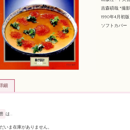
吉森碩哉 *撮
1990年4月初版 / 
ソフトカバー
詳細
態
は…
ただいま在庫がありません。