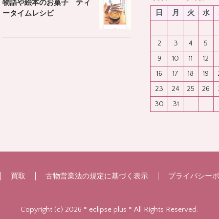
物語や絵本のお菓子 ティ
日
月
火
水
ータイムレシピ
2
3
4
5
9
10
11
12
16
17
18
19
23
24
25
26
30
31
買取
古物営業法の規定に基づく表示
プライバシー
Copyright (c) 2026 * eclipse plus * All Rights Reserved.