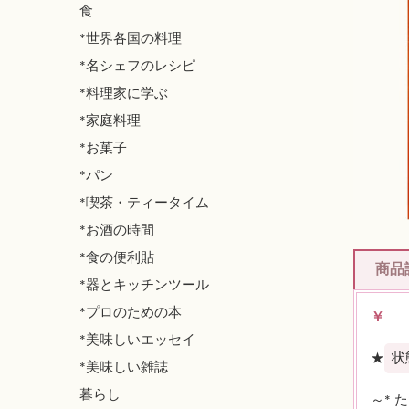
食
*世界各国の料理
*名シェフのレシピ
*料理家に学ぶ
*家庭料理
*お菓子
*パン
*喫茶・ティータイム
*お酒の時間
*食の便利貼
商品
*器とキッチンツール
*プロのための本
￥
*美味しいエッセイ
★
状
*美味しい雑誌
暮らし
～* 