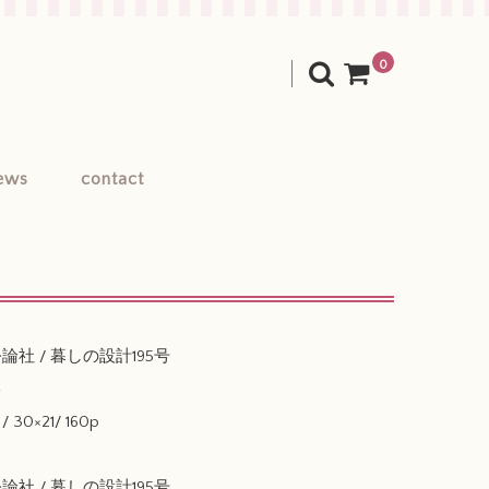
0
ews
contact
公論社 / 暮しの設計195号
影
30×21/ 160p
公論社 / 暮しの設計195号