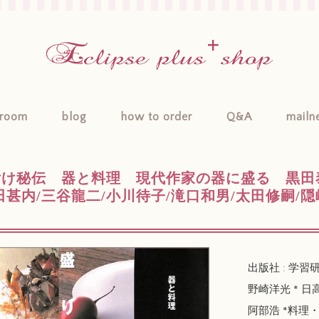
room
blog
how to order
Q&A
mailn
け秘伝 器と料理 現代作家の器に盛る 黒田泰
田甚内/三谷龍二/小川待子/滝口和男/太田修嗣/隠
出版社 : 学習
野崎洋光 * 日
阿部浩 *料理