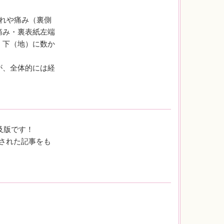
れや痛み（裏側
痛み・裏表紙左端
・下（地）に数か
が、全体的には経
及版です！
載された記事をも