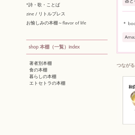
器と
*詩・歌・ことば
zine / リトルプレス
お愉しみの本棚～flavor of life
＊ boo
Am
shop 本棚（一覧）index
著者別本棚
つながる
食の本棚
暮らしの本棚
エトセトラの本棚