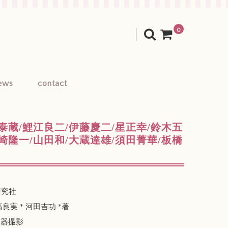
0
ews
contact
蔵/鯉江良二/伊藤慶二/星正幸/鈴木五
崎隆一/山田和/大蔵達雄/須田菁華/板橋
研究社
高良実 * 河田吉功 *著
・器撮影