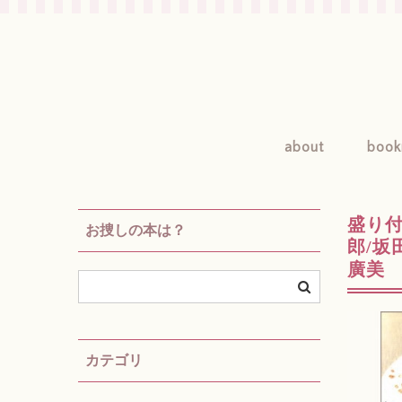
about
book
盛り付
お捜しの本は？
郎/坂
廣美
カテゴリ