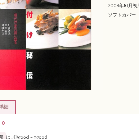
2004年10月初版 /
ソフトカバー
詳細
００
態
は…◎good～○good