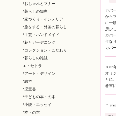
*おしゃれとマナー
カバ
*暮らしの知恵
から
*家づくり・インテリア
に一
*旅をする・外国の暮らし
所少
*手芸・ハンドメイド
カバ
年な
*花とガーデニング
カバー
*コレクション・こだわり
*暮らしの雑誌
エトセトラ
20
オリジ
*アート・デザイン
とに
*絵本
巻末
*児童書
*子どもの本・の本
*小説・エッセイ
＊ sh
*本・の本