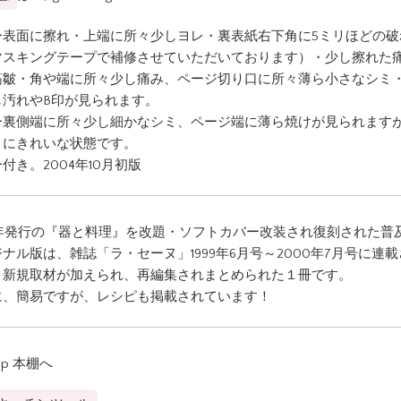
ー表面に擦れ・上端に所々少しヨレ・裏表紙右下角に5ミリほどの破
マスキングテープで補修させていただいております）・少し擦れた
筋皺・角や端に所々少し痛み、ページ切り口に所々薄ら小さなシミ
し汚れやB印が見られます。
ー裏側端に所々少し細かなシミ、ページ端に薄ら焼けが見られます
りにきれいな状態です。
付き。2004年10月初版
01年発行の『器と料理』を改題・ソフトカバー改装され復刻された普
ナル版は、雑誌「ラ・セーヌ」1999年6月号～2000年7月号に連
、新規取材が加えられ、再編集されまとめられた１冊です。
に、簡易ですが、レシピも掲載されています！
op 本棚へ