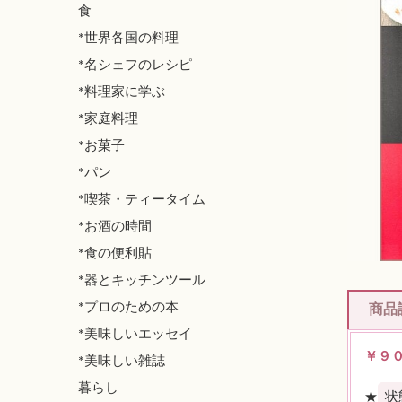
食
*世界各国の料理
*名シェフのレシピ
*料理家に学ぶ
*家庭料理
*お菓子
*パン
*喫茶・ティータイム
*お酒の時間
*食の便利貼
*器とキッチンツール
*プロのための本
商品
*美味しいエッセイ
￥９
*美味しい雑誌
暮らし
★
状