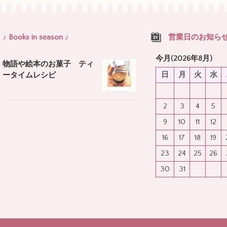
♪ Books in season ♪
営業日のお知ら
今月(2026年8月)
物語や絵本のお菓子 ティ
日
月
火
水
ータイムレシピ
2
3
4
5
9
10
11
12
16
17
18
19
23
24
25
26
30
31