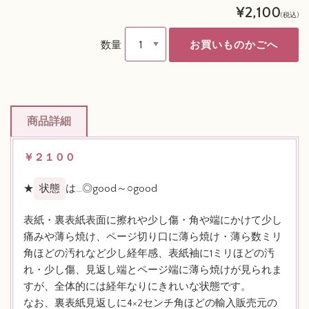
¥2,100
(税込)
数量
商品詳細
￥２１００
★
状態
は…◎good～○good
表紙・裏表紙表面に擦れや少し傷・角や端にかけて少し
痛みや薄ら焼け、ページ切り口に薄ら焼け・薄ら数ミリ
角ほどの汚れなど少し経年感、表紙袖に1ミリほどの汚
れ・少し傷、見返し端とページ端に薄ら焼けが見られま
すが、全体的には経年なりにきれいな状態です。
なお、裏表紙見返しに4×2センチ角ほどの輸入販売元の