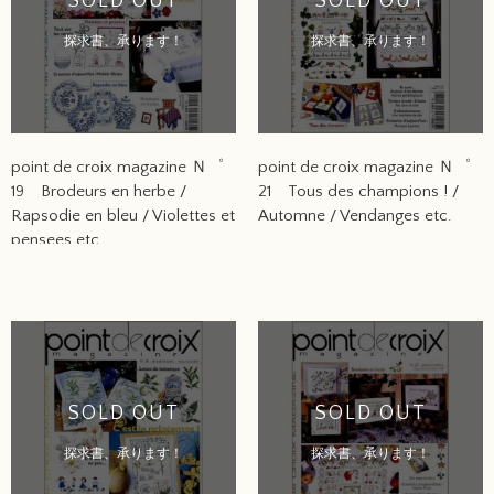
SOLD OUT
SOLD OUT
探求書、承ります！
探求書、承ります！
point de croix magazine Ｎ゜
point de croix magazine Ｎ゜
19 Brodeurs en herbe /
21 Tous des champions ! /
Rapsodie en bleu / Violettes et
Automne / Vendanges etc.
pensees etc.
SOLD OUT
SOLD OUT
探求書、承ります！
探求書、承ります！