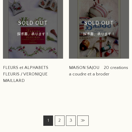
SOLD OUT
SOLD OUT
探求書、承ります！
探求書、承ります！
FLEURS et ALPHABETS
MAISON SAJOU 20 creations
FLEURIS / VERONIQUE
a coudre et a broder
MAILLARD
1
2
3
≫