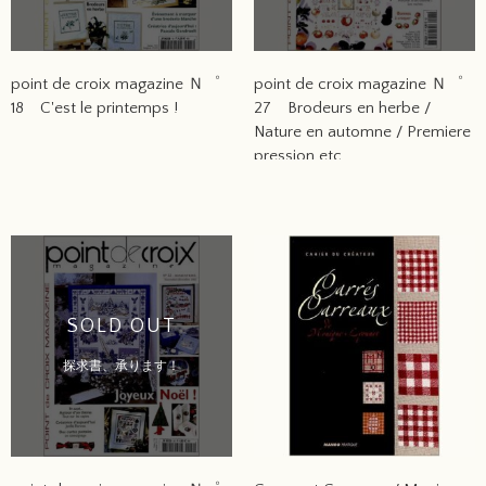
point de croix magazine Ｎ゜
point de croix magazine Ｎ゜
18 C'est le printemps !
27 Brodeurs en herbe /
Nature en automne / Premiere
pression etc.
SOLD OUT
探求書、承ります！