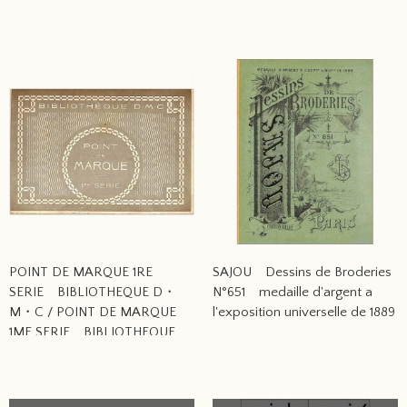
POINT DE MARQUE 1RE
SAJOU Dessins de Broderies
SERIE BIBLIOTHEQUE D・
N°651 medaille d'argent a
M・C / POINT DE MARQUE
l'exposition universelle de 1889
1ME SERIE BIBLIOTHEQUE
D・M・C / クロスステッチ復
刻図案集