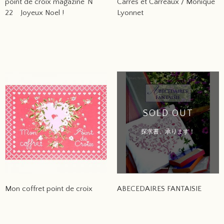
point de croix magazine Ｎ゜
Carres et Carreaux / Monique
22 Joyeux Noel !
Lyonnet
SOLD OUT
探求書、承ります！
Mon coffret point de croix
ABECEDAIRES FANTAISIE