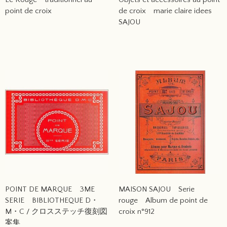
point de croix
de croix marie claire idees
SAJOU
POINT DE MARQUE 3ME
MAISON SAJOU Serie
SERIE BIBLIOTHEQUE D・
rouge Album de point de
M・C / クロスステッチ復刻図
croix n°912
案集