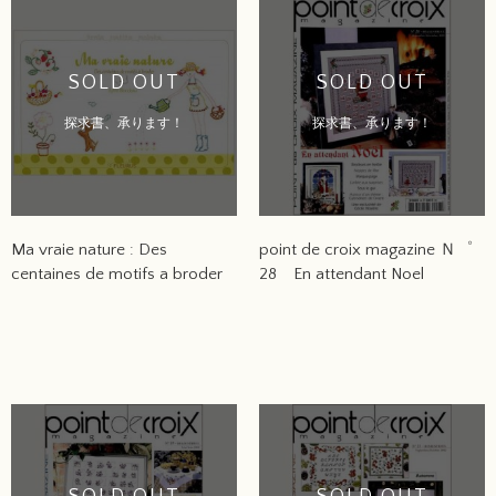
SOLD OUT
SOLD OUT
探求書、承ります！
探求書、承ります！
Ma vraie nature : Des
point de croix magazine Ｎ゜
centaines de motifs a broder
28 En attendant Noel