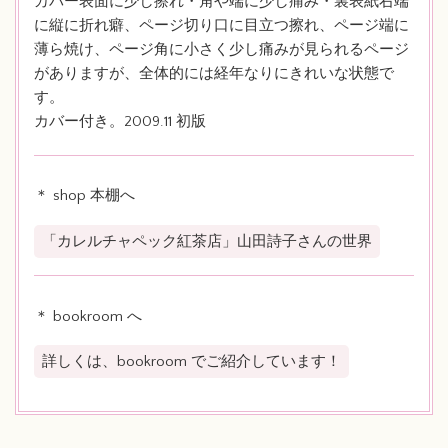
カバー表面に少し擦れ・角や端に少し痛み・裏表紙右端
に縦に折れ癖、ページ切り口に目立つ擦れ、ページ端に
薄ら焼け、ページ角に小さく少し痛みが見られるページ
がありますが、全体的には経年なりにきれいな状態で
す。
カバー付き。2009.11 初版
＊ shop 本棚へ
「カレルチャペック紅茶店」山田詩子さんの世界
＊ bookroom へ
詳しくは、bookroom でご紹介しています！