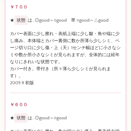
￥７００
★
状態
は…◎good～○good 帯 ○good～△good
カバー表面に少し擦れ・表紙上端に少し皺・角や端に少
し痛み、本体端とカバー裏側に数か所薄ら少しシミ、ペ
ージ切り口に少し傷・上（天）1センチ幅ほどに小さなシ
ミや数か所小さなシミが見られますが、全体的には経年
なりにきれいな状態です。
カバー付き。帯付き（所々薄ら少しシミが見られま
す）。
2009.11 初版
￥６００
★
状態
は…◎good～○good