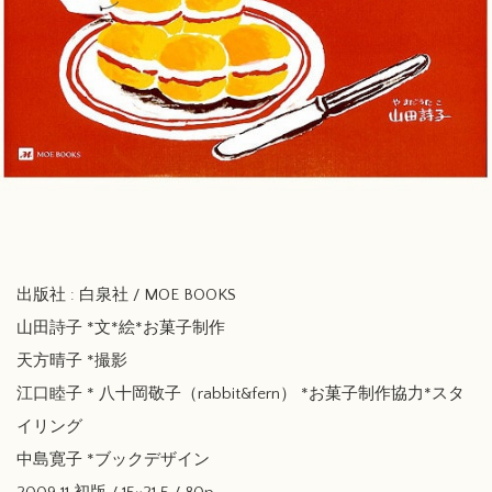
出版社 : 白泉社 / MOE BOOKS
山田詩子 *文*絵*お菓子制作
天方晴子 *撮影
江口睦子 * 八十岡敬子（rabbit&fern） *お菓子制作協力*スタ
イリング
中島寛子 *ブックデザイン