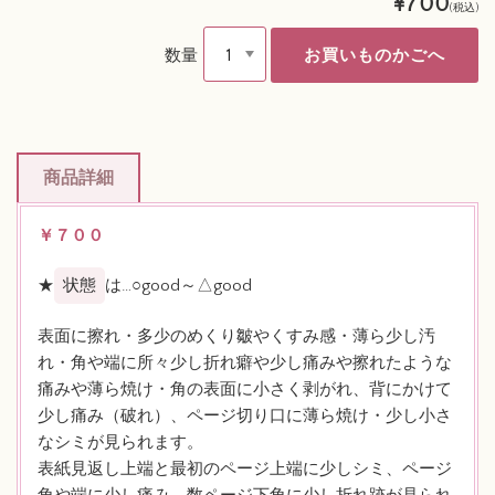
¥700
(税込)
数量
商品詳細
￥７００
★
状態
は…○good～△good
表面に擦れ・多少のめくり皺やくすみ感・薄ら少し汚
れ・角や端に所々少し折れ癖や少し痛みや擦れたような
痛みや薄ら焼け・角の表面に小さく剥がれ、背にかけて
少し痛み（破れ）、ページ切り口に薄ら焼け・少し小さ
なシミが見られます。
表紙見返し上端と最初のページ上端に少しシミ、ページ