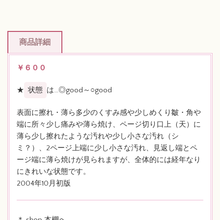
商品詳細
￥６００
★
状態
は…◎good～○good
表面に擦れ・薄ら多少のくすみ感や少しめくり皺・角や
端に所々少し痛みや薄ら焼け、ページ切り口上（天）に
薄ら少し擦れたような汚れや少し小さな汚れ（シ
ミ？）、2ページ上端に少し小さな汚れ、見返し端とペ
ージ端に薄ら焼けが見られますが、全体的には経年なり
にきれいな状態です。
2004年10月初版
＊ shop 本棚へ