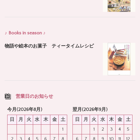
♪ Books in season ♪
物語や絵本のお菓子 ティータイムレシピ
営業日のお知らせ
今月(2026年8月)
翌月(2026年9月)
日
月
火
水
木
金
土
日
月
火
水
木
金
土
1
1
2
3
4
5
2
3
4
5
6
7
8
6
7
8
9
10
11
12