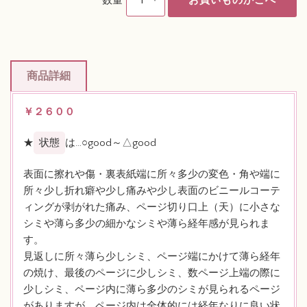
数量
商品詳細
￥２６００
★
状態
は…○good～△good
表面に擦れや傷・裏表紙端に所々多少の変色・角や端に
所々少し折れ癖や少し痛みや少し表面のビニールコーテ
ィングが剥がれた痛み、ページ切り口上（天）に小さな
シミや薄ら多少の細かなシミや薄ら経年感が見られま
す。
見返しに所々薄ら少しシミ、ページ端にかけて薄ら経年
の焼け、最後のページに少しシミ、数ページ上端の際に
少しシミ、ページ内に薄ら多少のシミが見られるページ
がありますが、ページ内は全体的には経年なりに良い状