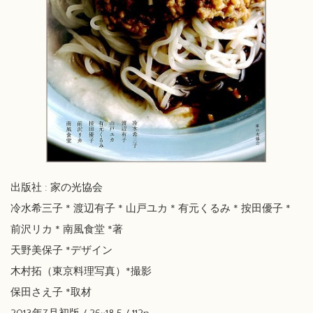
出版社 : 家の光協会
冷水希三子 * 渡辺有子 * 山戸ユカ * 有元くるみ * 按田優子 *
前沢リカ * 南風食堂 *著
天野美保子 *デザイン
木村拓（東京料理写真）*撮影
保田さえ子 *取材