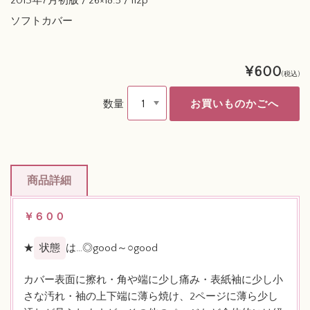
2013年7月初版 / 26×18.5 / 112p
ソフトカバー
¥600
(税込)
数量
商品詳細
￥６００
★
状態
は…◎good～○good
カバー表面に擦れ・角や端に少し痛み・表紙袖に少し小
さな汚れ・袖の上下端に薄ら焼け、2ページに薄ら少し