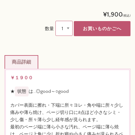
¥1,900
(税込)
数量
商品詳細
￥１９００
★
状態
は…◎good～○good
カバー表面に擦れ・下端に所々ヨレ・角や端に所々少し
痛みや薄ら焼け、ページ切り口に8点ほど小さなシミ・
少し傷・所々薄ら少し経年感が見られます。
最初のページ端に薄ら小さな汚れ、ページ端に薄ら焼
け、ページ上角に少し折れ癖や小さく痛みが見られるペ