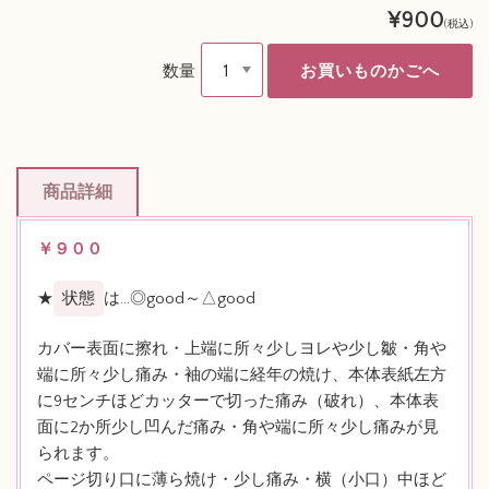
¥900
(税込)
数量
商品詳細
￥９００
★
状態
は…◎good～△good
カバー表面に擦れ・上端に所々少しヨレや少し皺・角や
端に所々少し痛み・袖の端に経年の焼け、本体表紙左方
に9センチほどカッターで切った痛み（破れ）、本体表
面に2か所少し凹んだ痛み・角や端に所々少し痛みが見
られます。
ページ切り口に薄ら焼け・少し痛み・横（小口）中ほど