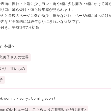
ー表面に擦れ・上端に少しヨレ・角や端に少し痛み・端にかけて薄
切り口に薄ら焼け・薄ら経年感が見られます。
表面と最後のページに数か所少し細かな汚れ、ページ端に薄ら焼け
ジ内など全体的には経年なりにきれいな状態です。
付き。平成12年7月初版
op 本棚へ
久美子さんの世界
やり、甘いもの
子
kroom …＞ sorry… Coming soon !
azon のレビューは、こちらよりご参照いただけます♪