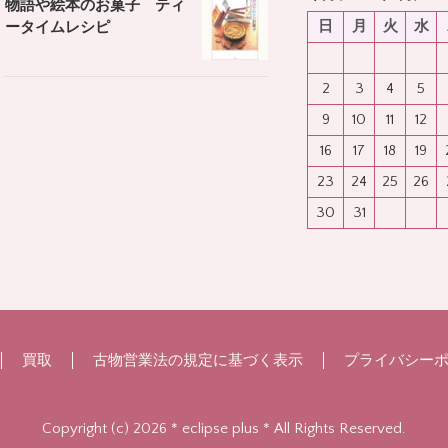
物語や絵本のお菓子 ティ
日
月
火
水
ータイムレシピ
2
3
4
5
9
10
11
12
16
17
18
19
23
24
25
26
30
31
買取
古物営業法の規定に基づく表示
プライバシー
Copyright (c) 2026 * eclipse plus * All Rights Reserved.