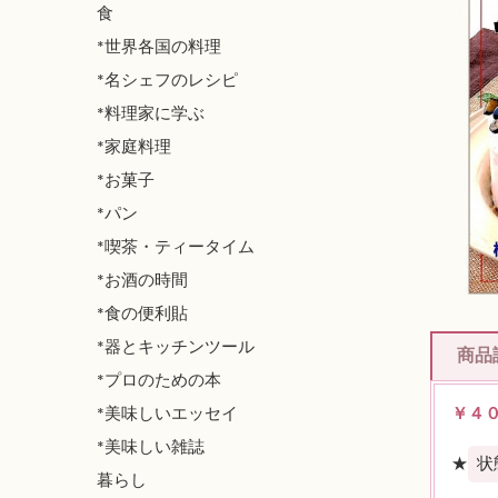
食
*世界各国の料理
*名シェフのレシピ
*料理家に学ぶ
*家庭料理
*お菓子
*パン
*喫茶・ティータイム
*お酒の時間
*食の便利貼
*器とキッチンツール
商品
*プロのための本
*美味しいエッセイ
￥４
*美味しい雑誌
★
状
暮らし