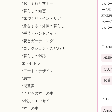
*おしゃれとマナー
カバ
ージ
*暮らしの知恵
本体
*家づくり・インテリア
ペー
*旅をする・外国の暮らし
カバー
*手芸・ハンドメイド
*花とガーデニング
＊ sh
*コレクション・こだわり
*暮らしの雑誌
柳瀬
エトセトラ
ひん
*アート・デザイン
*絵本
お菓
*児童書
*子どもの本・の本
＊ boo
*小説・エッセイ
*本・の本
Am