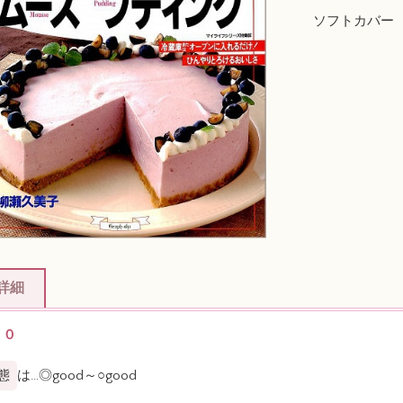
ソフトカバー
詳細
００
態
は…◎good～○good