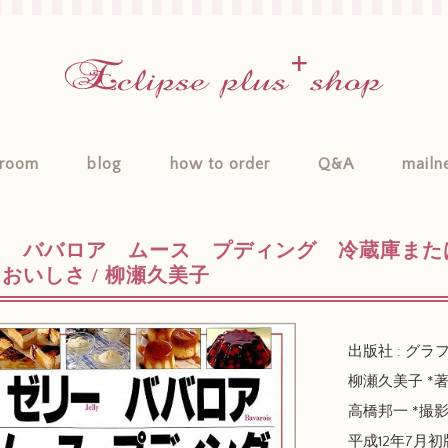
room
blog
how to order
Q&A
mailn
ー ババロア ムース プディング 冷蔵庫また
おいしさ / 柳瀬久美子
出版社 : グラ
柳瀬久美子 *
高橋邦一 *撮
平成12年7月初版 /