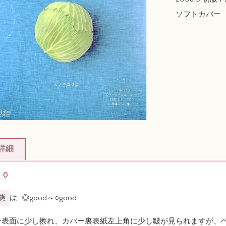
ソフトカバー
詳細
００
態
は…◎good～○good
ー表面に少し擦れ、カバー裏表紙左上角に少し皺が見られますが、