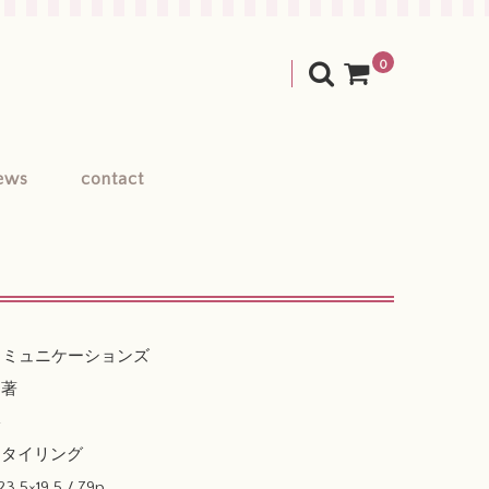
0
ews
contact
日コミュニケーションズ
*著
影
スタイリング
3.5×19.5 / 79p