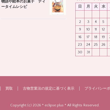
物語や絵本のお菓子 ティ
日
月
火
水
ータイムレシピ
2
3
4
5
9
10
11
12
16
17
18
19
23
24
25
26
30
31
買取
古物営業法の規定に基づく表示
プライバシー
Copyright (c) 2026 * eclipse plus * All Rights Reserved.