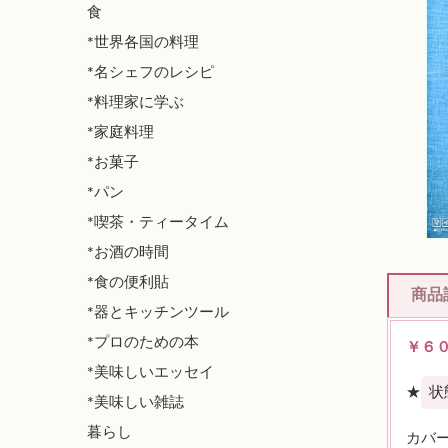
食
*世界各国の料理
*名シェフのレシピ
*料理家に学ぶ
*家庭料理
*お菓子
*パン
*喫茶・ティータイム
*お酒の時間
*食の便利貼
商品
*器とキッチンツール
*プロのための本
￥６
*美味しいエッセイ
★
状
*美味しい雑誌
暮らし
カバ