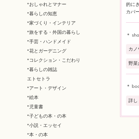
*おしゃれとマナー
的に
カバー
*暮らしの知恵
*家づくり・インテリア
*旅をする・外国の暮らし
＊ sh
*手芸・ハンドメイド
カノ
*花とガーデニング
*コレクション・こだわり
野菜
*暮らしの雑誌
エトセトラ
＊ bo
*アート・デザイン
*絵本
詳し
*児童書
*子どもの本・の本
*小説・エッセイ
*本・の本