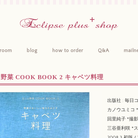
room
blog
how to order
Q&A
mailn
野菜 COOK BOOK 2 キャベツ料理
出版社 : 毎
カノウユミコ 
回里純子 *撮
三谷亜利咲 *
2008.3 初版 / 2