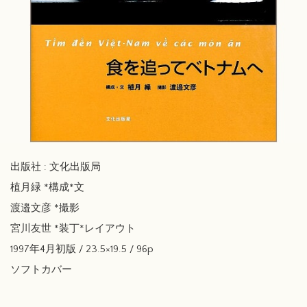
出版社 : 文化出版局
植月緑 *構成*文
渡邉文彦 *撮影
宮川友世 *装丁*レイアウト
1997年4月初版 / 23.5×19.5 / 96p
ソフトカバー