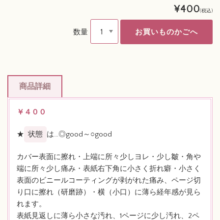
¥400
(税込)
数量
商品詳細
￥４００
★
状態
は…◎good～○good
カバー表面に擦れ・上端に所々少しヨレ・少し皺・角や
端に所々少し痛み・表紙右下角に小さく折れ癖・小さく
表面のビニールコーティングが剥がれた痛み、ページ切
り口に擦れ（研磨跡）・横（小口）に薄ら経年感が見ら
れます。
表紙見返しに薄ら小さな汚れ、1ページに少し汚れ、2ペ