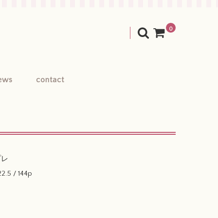
0
ews
contact
プレ
22.5 / 144p