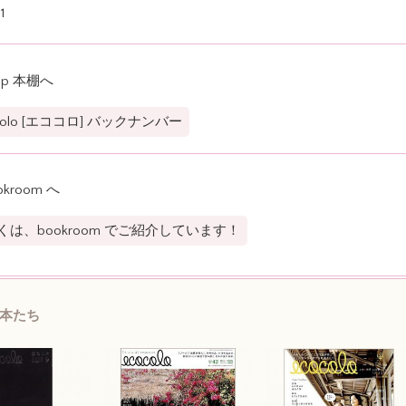
1
op 本棚へ
colo [エココロ] バックナンバー
okroom へ
くは、bookroom でご紹介しています！
本たち