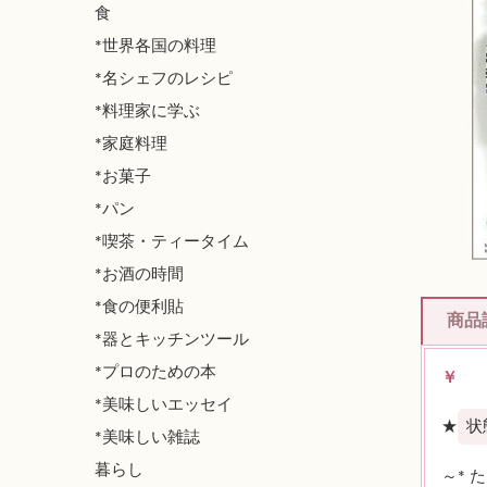
食
*世界各国の料理
*名シェフのレシピ
*料理家に学ぶ
*家庭料理
*お菓子
*パン
*喫茶・ティータイム
*お酒の時間
*食の便利貼
商品
*器とキッチンツール
*プロのための本
￥
*美味しいエッセイ
★
状
*美味しい雑誌
暮らし
～* 