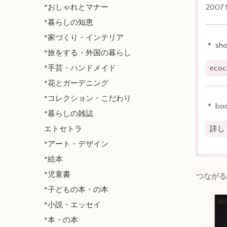
*おしゃれとマナー
2007.1
*暮らしの知恵
*家づくり・インテリア
＊ sh
*旅をする・外国の暮らし
*手芸・ハンドメイド
eco
*花とガーデニング
*コレクション・こだわり
＊ bo
*暮らしの雑誌
エトセトラ
詳し
*アート・デザイン
*絵本
*児童書
つながる
*子どもの本・の本
*小説・エッセイ
*本・の本