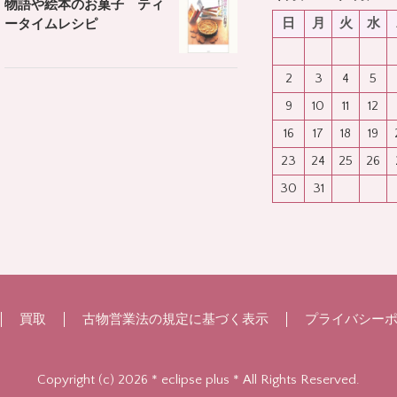
物語や絵本のお菓子 ティ
日
月
火
水
ータイムレシピ
2
3
4
5
9
10
11
12
16
17
18
19
23
24
25
26
30
31
買取
古物営業法の規定に基づく表示
プライバシー
Copyright (c) 2026 * eclipse plus * All Rights Reserved.