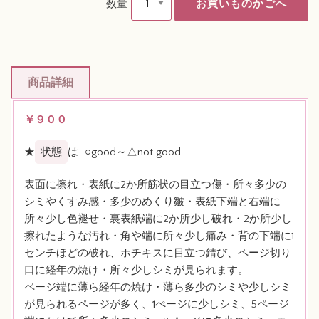
数量
商品詳細
￥９００
★
状態
は…○good～△not good
表面に擦れ・表紙に2か所筋状の目立つ傷・所々多少の
シミやくすみ感・多少のめくり皺・表紙下端と右端に
所々少し色褪せ・裏表紙端に2か所少し破れ・2か所少し
擦れたような汚れ・角や端に所々少し痛み・背の下端に1
センチほどの破れ、ホチキスに目立つ錆び、ページ切り
口に経年の焼け・所々少しシミが見られます。
ページ端に薄ら経年の焼け・薄ら多少のシミや少しシミ
が見られるページが多く、1ぺージに少しシミ、5ページ