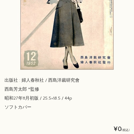
出版社 : 婦人春秋社 / 西島洋裁研究會
西島芳太郎 *監修
昭和27年11月初版 / 25.5×18.5 / 44p
ソフトカバー
¥0
(税込)