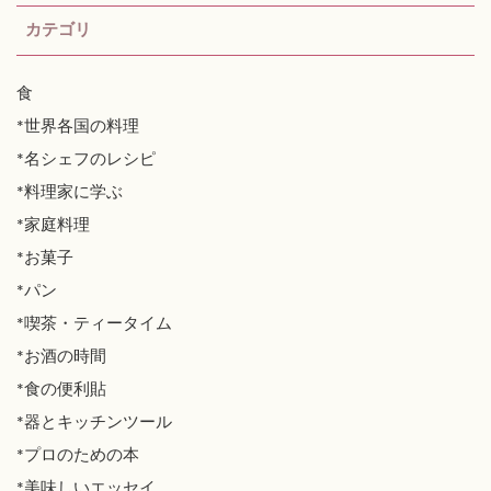
カテゴリ
食
*世界各国の料理
*名シェフのレシピ
*料理家に学ぶ
*家庭料理
*お菓子
*パン
*喫茶・ティータイム
*お酒の時間
*食の便利貼
*器とキッチンツール
*プロのための本
*美味しいエッセイ