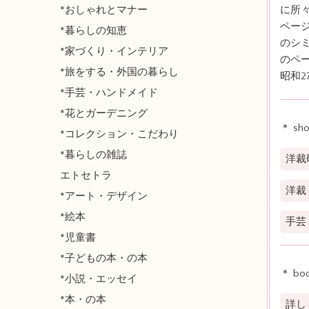
*おしゃれとマナー
に所
ペー
*暮らしの知恵
のシ
*家づくり・インテリア
のペ
*旅をする・外国の暮らし
昭和2
*手芸・ハンドメイド
*花とガーデニング
＊ sh
*コレクション・こだわり
*暮らしの雑誌
洋裁
エトセトラ
洋裁
*アート・デザイン
*絵本
手芸
*児童書
*子どもの本・の本
＊ bo
*小説・エッセイ
*本・の本
詳し