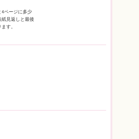
4ページに多少
表紙見返しと最後
ります。