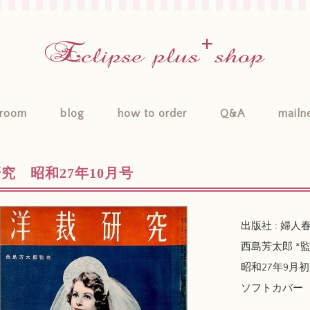
room
blog
how to order
Q&A
mailn
究 昭和27年10月号
出版社 : 婦人
西島芳太郎 *
昭和27年9月初版 /
ソフトカバー