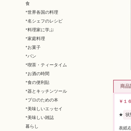
食
*世界各国の料理
*名シェフのレシピ
*料理家に学ぶ
*家庭料理
*お菓子
*パン
*喫茶・ティータイム
*お酒の時間
*食の便利貼
商品
*器とキッチンツール
*プロのための本
￥１
*美味しいエッセイ
★
状
*美味しい雑誌
暮らし
表紙