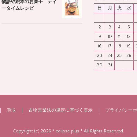
物語や絵本のお菓子 ティ
日
月
火
水
ータイムレシピ
2
3
4
5
9
10
11
12
16
17
18
19
23
24
25
26
30
31
買取
古物営業法の規定に基づく表示
プライバシー
Copyright (c) 2026 * eclipse plus * All Rights Reserved.