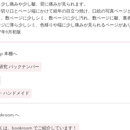
々少し痛みや少し皺、背に痛みが見られます。
ジ切り口とページ端にかけて経年の目立つ焼け、口絵の写真ページと
ミ、数ページに少しシミ、数ページに少し汚れ、数ページに皺、裏
ージに薄ら少しシミ、色移りや端に少し痛みが見られるページがあ
7年9月初版
op 本棚へ
研究 バックナンバー
・ハンドメイド
okroom へ
くは、bookroom でご紹介しています！