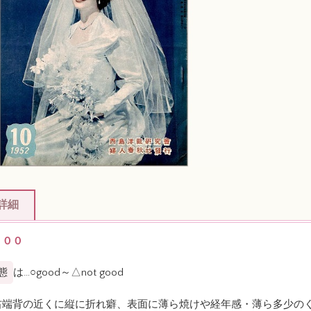
詳細
６００
態
は…○good～△not good
右端背の近くに縦に折れ癖、表面に薄ら焼けや経年感・薄ら多少の