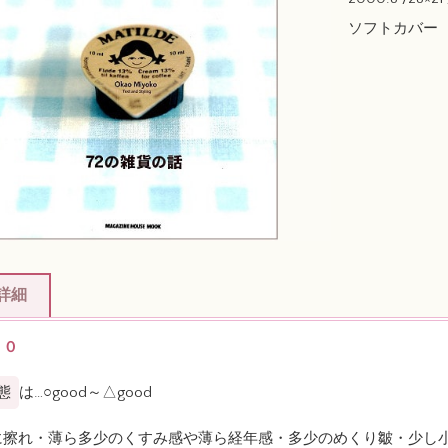
ソフトカバー
詳細
００
態
は…○good～△good
に擦れ・薄ら多少のくすみ感や薄ら経年感・多少のめくり皺・少し