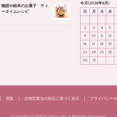
今月(2026年8月)
物語や絵本のお菓子 ティ
日
月
火
水
ータイムレシピ
2
3
4
5
9
10
11
12
16
17
18
19
23
24
25
26
30
31
買取
古物営業法の規定に基づく表示
プライバシー
Copyright (c) 2026 * eclipse plus * All Rights Reserved.