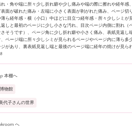
汚れ・角や端に所々少し折れ癖や少し痛みや端の際に擦れや経年感
ど表面が破れた痛み・左端に小さく表面が剥がれた痛み、ページ切
や薄ら経年感・横（小口）中ほどに目立つ経年感・所々少しシミが
見返しと最初のページに少し小さな汚れ、目次ページ内側に割れ（
なさそうです）、ページ角に少し折れ癖や小さく痛み、表紙見返し
け、ページ端に所々少しシミが見られるページやページ内に薄ら多
ージがあり、裏表紙見返し端と最後のページ端に経年の焼けが見ら
8
op 本棚へ
ve博物館
美代子さんの世界
okroom へ