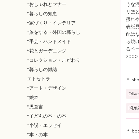
*おしゃれとマナー
うな
リほ
*暮らしの知恵
擦れ
*家づくり・インテリア
表紙
*旅をする・外国の暮らし
配は
*手芸・ハンドメイド
ら焼
るペ
*花とガーデニング
2000.
*コレクション・こだわり
*暮らしの雑誌
エトセトラ
＊ sh
*アート・デザイン
Oli
*絵本
*児童書
岡尾
*子どもの本・の本
*小説・エッセイ
＊ bo
*本・の本