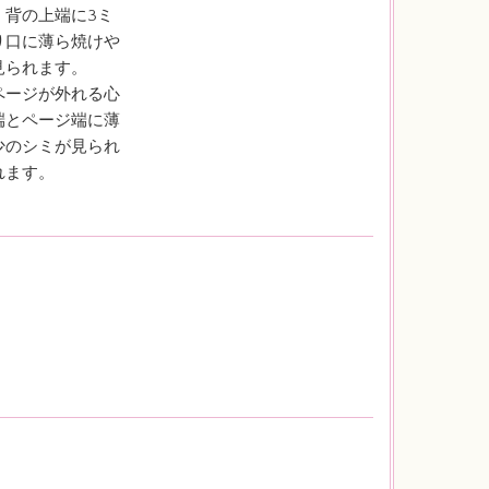
、背の上端に3ミ
り口に薄ら焼けや
見られます。
ページが外れる心
端とページ端に薄
少のシミが見られ
れます。