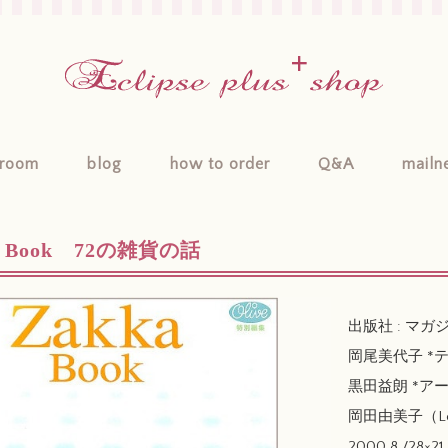
room
blog
how to order
Q&A
mailn
a Book 72の雑貨の話
出版社 : マガ
岡尾美代子 *
黒田益朗 *ア
岡田由美子（Lo
2000.8 /28×21 