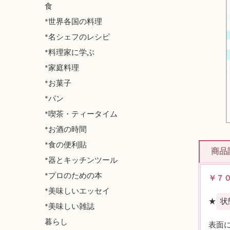
食
*世界各国の料理
*名シェフのレシピ
*料理家に学ぶ
*家庭料理
*お菓子
*パン
*喫茶・ティータイム
*お酒の時間
*食の便利貼
商品
*器とキッチンツール
*プロのための本
￥７
*美味しいエッセイ
★
状
*美味しい雑誌
暮らし
表面