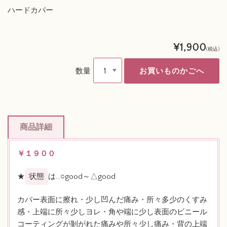
ハードカバー
¥1,900
(税込)
数量
商品詳細
￥１９００
★
状態
は…○good～△good
カバー表面に擦れ・少し凹んだ痛み・所々多少のくすみ
感・上端に所々少しヨレ・角や端に少し表面のビニール
コーティングが剝がれた痛みや所々少し痛み・背の上端