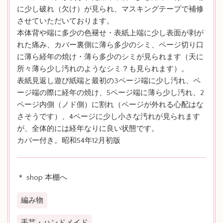
に少し破れ（欠け）が見られ、マスキングテープで補修
させていただいております。
本体背や端に多少の色褪せ・表紙上端に少し表面が剥が
れた痛み、カバー裏側に薄ら多少のシミ、ページ切り口
に薄ら経年の焼け・薄ら多少のシミが見られます（天に
所々薄ら少し汚れのようなシミ？も見られます）。
表紙見返し遊び紙端と最初の3ページ端に少し汚れ、ペ
ージ端の際に経年の焼け、5ページ端に薄ら少し汚れ、2
ページ内側（ノド側）に割れ（ページが外れる心配はな
さそうです）、4ページに少し小さな汚れが見られます
が、全体的には経年なりに良い状態です。
カバー付き。昭和54年12月初版
＊ shop 本棚へ
編み物
手芸・ハンドメイド