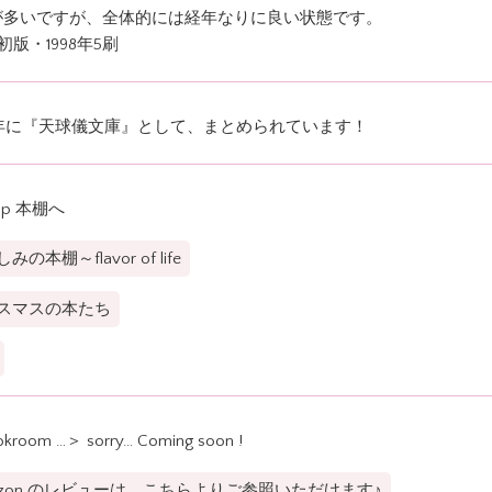
が多いですが、全体的には経年なりに良い状態です。
年初版・1998年5刷
0年に『天球儀文庫』として、まとめられています！
op 本棚へ
みの本棚～flavor of life
スマスの本たち
kroom …＞ sorry… Coming soon !
azon のレビューは、こちらよりご参照いただけます♪