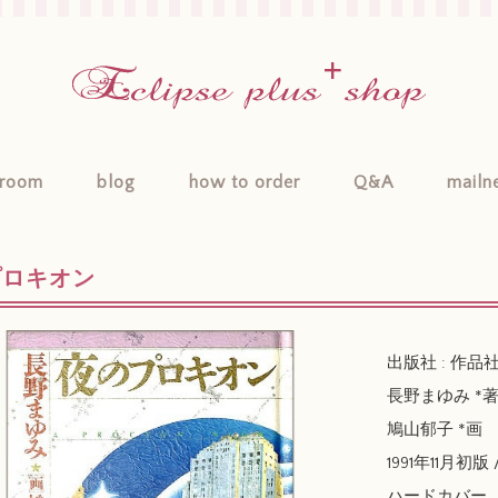
room
blog
how to order
Q&A
mailn
プロキオン
出版社 : 作品社
長野まゆみ *
鳩山郁子 *画
1991年11月初版 / 
ハードカバー