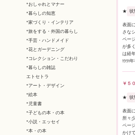
*おしゃれとマナー
★
状
*暮らしの知恵
*家づくり・インテリア
表面
*旅をする・外国の暮らし
さな
ペー
*手芸・ハンドメイド
が多
*花とガーデニング
は経
*コレクション・こだわり
1991
*暮らしの雑誌
エトセトラ
￥５
*アート・デザイン
*絵本
★
状
*児童書
表面
*子どもの本・の本
所々
*小説・エッセイ
ペー
*本・の本
かけ