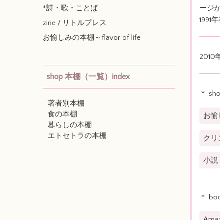
*詩・歌・ことば
ージ
1991
zine / リトルプレス
お愉しみの本棚～flavor of life
201
shop 本棚（一覧）index
＊ sh
著者別本棚
食の本棚
お愉し
暮らしの本棚
エトセトラの本棚
クリ
小説
＊ boo
Am