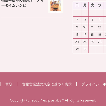
物語や絵本のお菓子 ティ
日
月
火
水
ータイムレシピ
2
3
4
5
9
10
11
12
16
17
18
19
23
24
25
26
30
31
買取
古物営業法の規定に基づく表示
プライバシー
Copyright (c) 2026 * eclipse plus * All Rights Reserved.