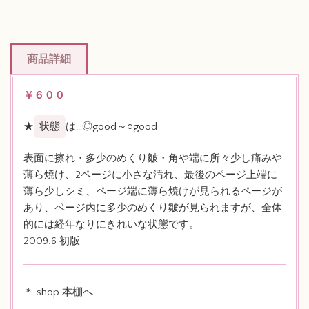
商品詳細
￥６００
★
状態
は…◎good～○good
表面に擦れ・多少のめくり皺・角や端に所々少し痛みや
薄ら焼け、2ページに小さな汚れ、最後のページ上端に
薄ら少しシミ、ページ端に薄ら焼けが見られるページが
あり、ページ内に多少のめくり皺が見られますが、全体
的には経年なりにきれいな状態です。
2009.6 初版
＊ shop 本棚へ