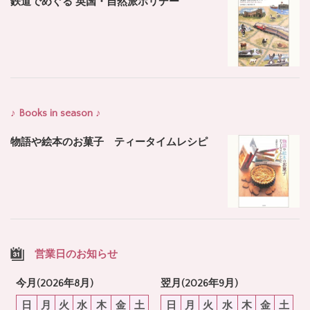
鉄道でめぐる 英国・自然派ホリデー
♪ Books in season ♪
物語や絵本のお菓子 ティータイムレシピ
営業日のお知らせ
今月(2026年8月)
翌月(2026年9月)
日
月
火
水
木
金
土
日
月
火
水
木
金
土