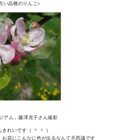
古い品種のりんご♪
産
ージアム」藤澤充子さん撮影
きれいです（ ＾ ＾ ）
、お花にこんなに色が出るなんて不思議です