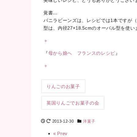
美味しいレシピ、どうもありがとうござい
覚書…
バニラビーンズは、レシピでは1本ですが（
型は、内径27×18.5cmのオーバル型を使い
＋
『
母から娘へ フランスのレシピ
』
＋
りんごのお菓子
英国りんごでお菓子の会
2013-12-30
洋菓子
« Prev