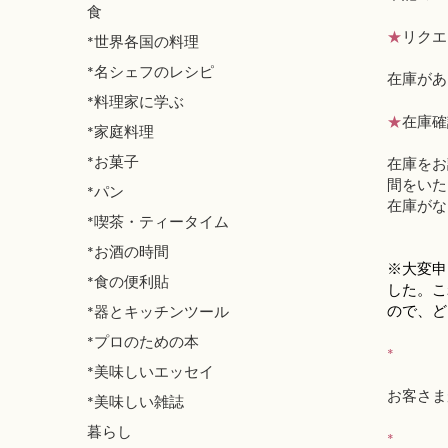
食
★
リクエ
*世界各国の料理
*名シェフのレシピ
在庫があ
*料理家に学ぶ
★
在庫確
*家庭料理
*お菓子
在庫をお
間をいた
*パン
在庫がな
*喫茶・ティータイム
*お酒の時間
※大変申
*食の便利貼
した。こ
ので、ど
*器とキッチンツール
*プロのための本
*
*美味しいエッセイ
お客さま
*美味しい雑誌
暮らし
*