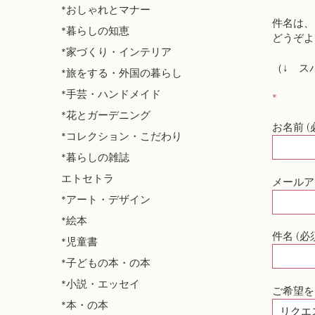
*おしゃれとマナー
件名は、
*暮らしの知恵
どうぞよ
*家づくり・インテリア
（↓ ス
*旅をする・外国の暮らし
*手芸・ハンドメイド
*
*花とガーデニング
お名前 (
*コレクション・こだわり
*暮らしの雑誌
エトセトラ
メールア
*アート・デザイン
*絵本
件名 (必
*児童書
*子どもの本・の本
*小説・エッセイ
ご希望を
*本・の本