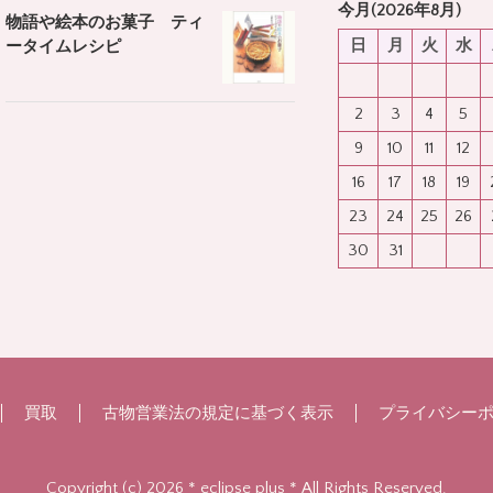
今月(2026年8月)
物語や絵本のお菓子 ティ
日
月
火
水
ータイムレシピ
2
3
4
5
9
10
11
12
16
17
18
19
23
24
25
26
30
31
買取
古物営業法の規定に基づく表示
プライバシー
Copyright (c) 2026 * eclipse plus * All Rights Reserved.