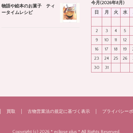
今月(2026年8月)
物語や絵本のお菓子 ティ
日
月
火
水
ータイムレシピ
2
3
4
5
9
10
11
12
16
17
18
19
23
24
25
26
30
31
買取
古物営業法の規定に基づく表示
プライバシー
Copyright (c) 2026 * eclipse plus * All Rights Reserved.