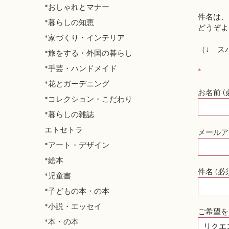
*おしゃれとマナー
件名は、
*暮らしの知恵
どうぞよ
*家づくり・インテリア
（↓ ス
*旅をする・外国の暮らし
*手芸・ハンドメイド
*
*花とガーデニング
お名前 (
*コレクション・こだわり
*暮らしの雑誌
エトセトラ
メールア
*アート・デザイン
*絵本
件名 (必
*児童書
*子どもの本・の本
*小説・エッセイ
ご希望を
*本・の本