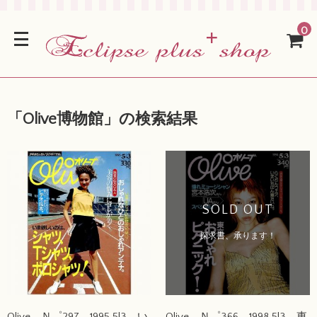
0
「
Olive博物館
」の検索結果
SOLD OUT
探求書、承ります！
Olive Ｎ゜297 1995 5|3 い
Olive Ｎ゜366 1998 5|3 東