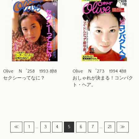
Olive Ｎ゜258 1993 8|18
Olive Ｎ゜273 1994 4|18
セクシーってなに？
おしゃれが決まる！コンパク
ト・ヘア。
…
…
≪
1
3
4
5
6
7
21
≫