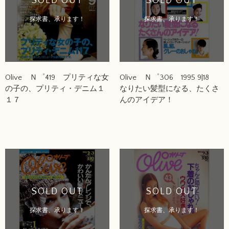
SOLD OUT
SOLD OUT
探求書、承ります！
探求書、承ります！
Olive Ｎ゜419 プリティな女
Olive Ｎ゜306 1995 9|18
の子の、プリティ・デニム１
なりたい髪型になる、たくさ
１７
んのアイデア！
SOLD OUT
SOLD OUT
探求書、承ります！
探求書、承ります！