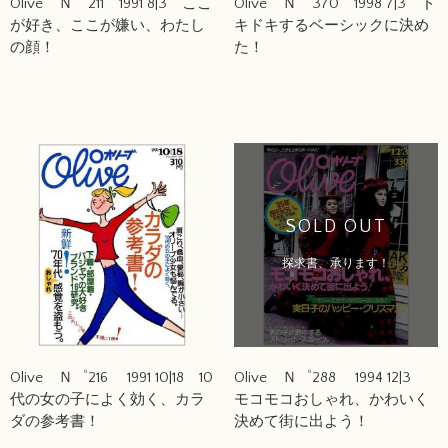
Olive Ｎ゜211 1991 8|3 ここ
Olive Ｎ゜370 1998 7|3 ド
が好き、ここが嫌い、わたし
キドキするベーシックに決め
の顔！
た！
SOLD OUT
探求書、承ります！
Olive Ｎ゜216 1991 10|18 10
Olive Ｎ゜288 1994 12|3
代の女の子によく効く、カラ
モコモコおしゃれ、かわいく
ダの参考書！
決めて街に出よう！