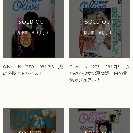
SOLD OUT
SOLD OUT
探求書、承ります！
探求書、承ります！
Olive Ｎ゜270 1994 3|3 恋
Olive Ｎ゜278 1994 7|3 さ
の必勝アドバイス！
わやか少女の夏物語 白の元
気カジュアル！