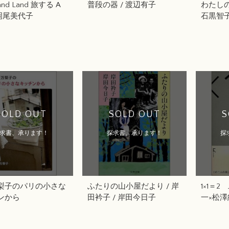
and Land 旅する A
普段の器 / 渡辺有子
わたしの
/ 岡尾美代子
石黒智
SOLD OUT
SOLD OUT
S
求書、承ります！
探求書、承ります！
探
梨子のパリの小さな
ふたりの山小屋だより / 岸
1×1＝2
ンから
田衿子 / 岸田今日子
一×松