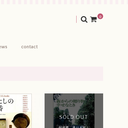
0
ews
contact
SOLD OUT
探求書、承ります！