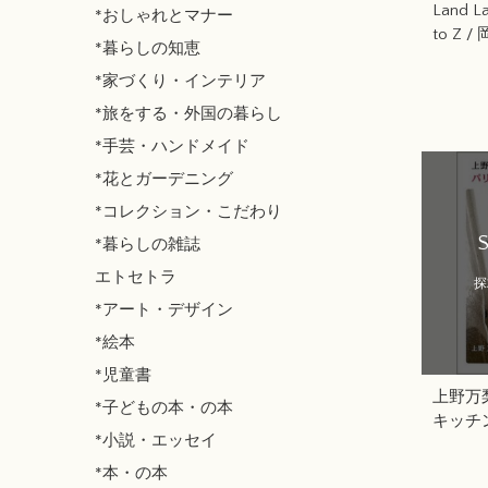
Land L
*おしゃれとマナー
to Z 
*暮らしの知恵
*家づくり・インテリア
*旅をする・外国の暮らし
*手芸・ハンドメイド
*花とガーデニング
*コレクション・こだわり
*暮らしの雑誌
エトセトラ
探
*アート・デザイン
*絵本
*児童書
上野万
*子どもの本・の本
キッチ
*小説・エッセイ
*本・の本