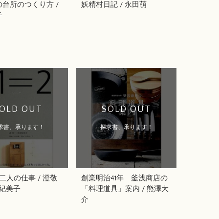
台所のつくり方 /
妖精村日記 / 永田萌
子
OLD OUT
SOLD OUT
求書、承ります！
探求書、承ります！
 二人の仕事 / 澄敬
創業明治41年 釜浅商店の
澤紀美子
「料理道具」案内 / 熊澤大
介