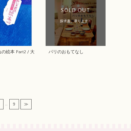
SOLD OUT
探求書、承ります！
絵本 Part2 / 大
パリのおもてなし
…
9
≫