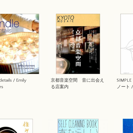
etails / Emily
京都音楽空間 音に出会え
SIMPL
rs
る店案内
ノート / 