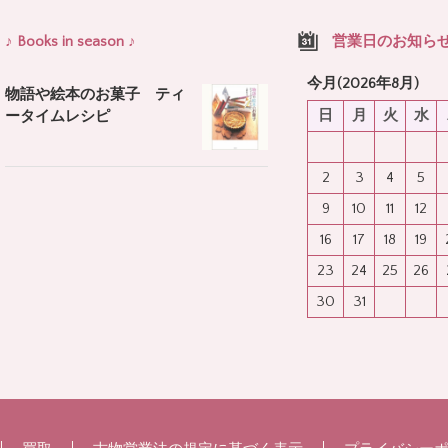
♪ Books in season ♪
営業日のお知ら
今月(2026年8月)
物語や絵本のお菓子 ティ
日
月
火
水
ータイムレシピ
2
3
4
5
9
10
11
12
16
17
18
19
23
24
25
26
30
31