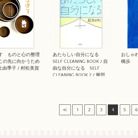
す ものと心の整理
あたらしい自分になる
おしゃれの
この先に向かうため
SELF CLEANING BOOK / 自
橋歩
井上由季子 / 村松美賀
由な自分になる SELF
CLEANING BOOK 2 / 服部
みれい
≪
1
2
3
4
5
6