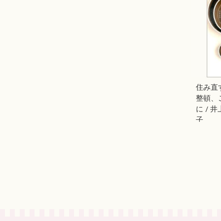
住み直
整頓、
に / 
子