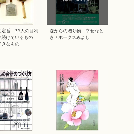
の定番 33人の目利
森からの贈り物 幸せなと
い続けているもの
き / ホークスみよし
好きなもの