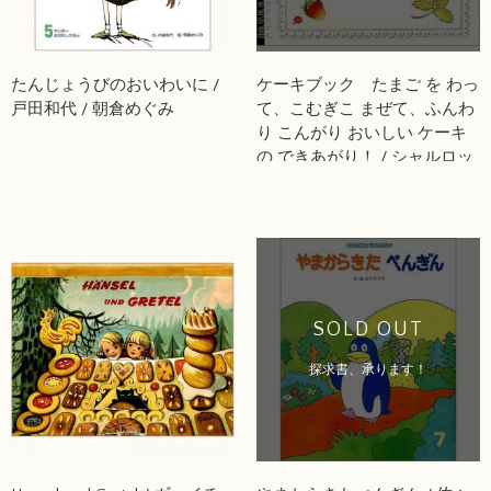
たんじょうびのおいわいに /
ケーキブック たまご を わっ
戸田和代 / 朝倉めぐみ
て、こむぎこ まぜて、ふんわ
り こんがり おいしい ケーキ
の できあがり！ / シャルロッ
ト・ラメル
SOLD OUT
探求書、承ります！