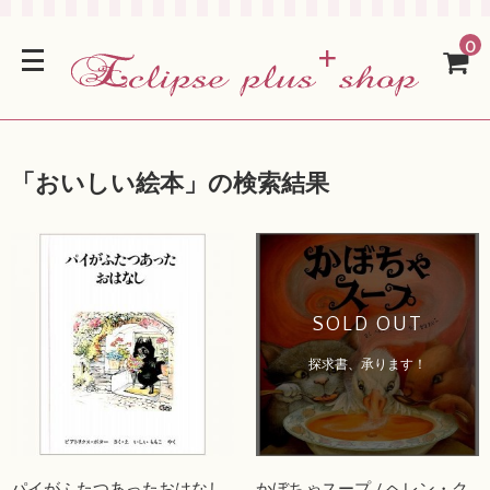
0
「
おいしい絵本
」の検索結果
SOLD OUT
探求書、承ります！
パイがふたつあったおはなし
かぼちゃスープ / ヘレン・ク