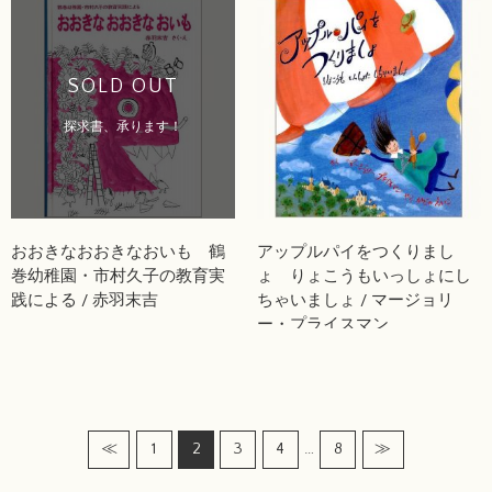
SOLD OUT
探求書、承ります！
おおきなおおきなおいも 鶴
アップルパイをつくりまし
巻幼稚園・市村久子の教育実
ょ りょこうもいっしょにし
践による / 赤羽末吉
ちゃいましょ / マージョリ
ー・プライスマン
…
≪
1
2
3
4
8
≫