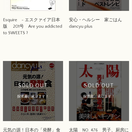
Esquire - エスクァイア日本
安心・ヘルシー 家ごはん
版 201号 Are you addicted
dancyu plus
to SWEETS ?
SOLD OUT
SOLD OUT
探求書、承ります！
探求書、承ります！
元気の源！日本の「発酵」食
太陽 NO. 476 男子、厨房に