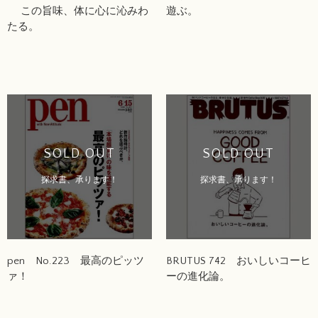
この旨味、体に心に沁みわ
遊ぶ。
たる。
SOLD OUT
SOLD OUT
探求書、承ります！
探求書、承ります！
pen No.223 最高のピッツ
BRUTUS 742 おいしいコーヒ
ァ！
ーの進化論。