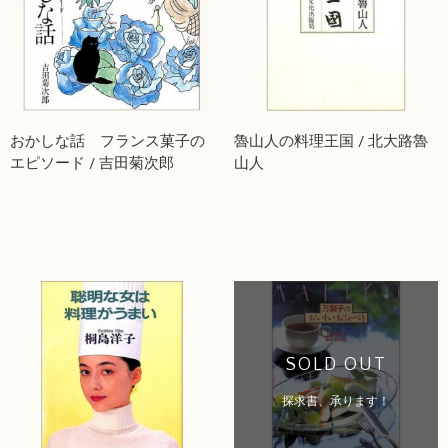
おかしな話 フランス菓子の
魯山人の料理王国 / 北大路魯
エピソード / 吉田菊次郎
山人
SOLD OUT
探求書、承ります！