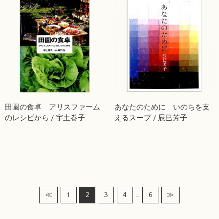
田園の食卓 アリスファーム
あなたのために いのちを支
のレシピから / 宇土巻子
えるスープ / 辰巳芳子
…
≪
1
2
3
4
6
≫