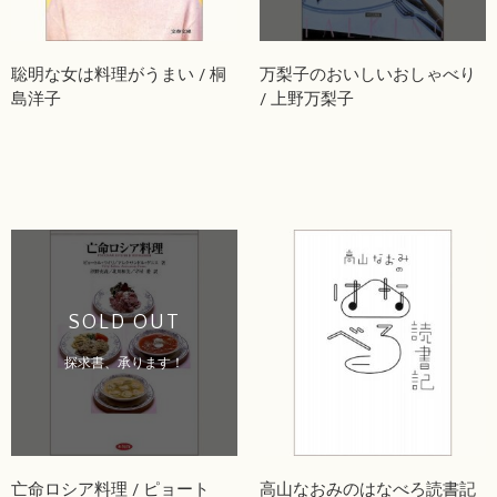
聡明な女は料理がうまい / 桐
万梨子のおいしいおしゃべり
島洋子
/ 上野万梨子
SOLD OUT
探求書、承ります！
亡命ロシア料理 / ピョート
高山なおみのはなべろ読書記